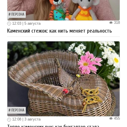
ПЕРСОНА
318
12:03 | 5 августа
Каменский стежок: как нить меняет реальность
ПЕРСОНА
455
12:08 | 3 августа
Тепло каменских рук: как бухгалтер стала