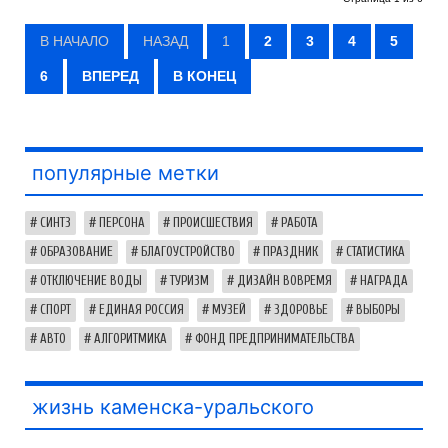
В НАЧАЛО
НАЗАД
1
2
3
4
5
6
ВПЕРЕД
В КОНЕЦ
популярные метки
СИНТЗ
ПЕРСОНА
ПРОИСШЕСТВИЯ
РАБОТА
ОБРАЗОВАНИЕ
БЛАГОУСТРОЙСТВО
ПРАЗДНИК
СТАТИСТИКА
ОТКЛЮЧЕНИЕ ВОДЫ
ТУРИЗМ
ДИЗАЙН ВОВРЕМЯ
НАГРАДА
СПОРТ
ЕДИНАЯ РОССИЯ
МУЗЕЙ
ЗДОРОВЬЕ
ВЫБОРЫ
АВТО
АЛГОРИТМИКА
ФОНД ПРЕДПРИНИМАТЕЛЬСТВА
жизнь каменска-уральского