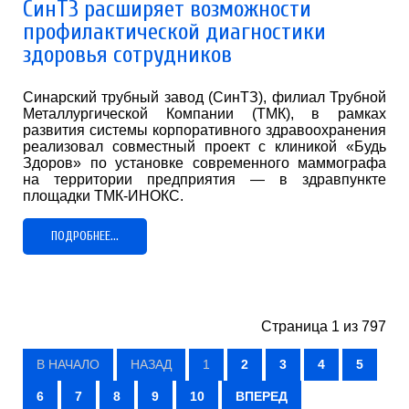
СинТЗ расширяет возможности
профилактической диагностики
здоровья сотрудников
Синарский трубный завод (СинТЗ), филиал Трубной
Металлургической Компании (ТМК), в рамках
развития системы корпоративного здравоохранения
реализовал совместный проект с клиникой «Будь
Здоров» по установке современного маммографа
на территории предприятия — в здравпункте
площадки ТМК-ИНОКС.
ПОДРОБНЕЕ...
Страница 1 из 797
В НАЧАЛО
НАЗАД
1
2
3
4
5
6
7
8
9
10
ВПЕРЕД