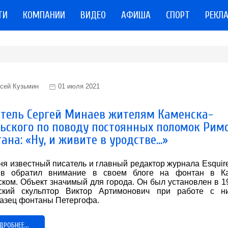
ТИ
КОМПАНИИ
ВИДЕО
АФИША
СПОРТ
РЕКЛ
сей Кузьмин
01 июля 2021
тель Сергей Минаев жителям Каменска-
ьского по поводу постоянных поломок Рим
ана: «Ну, и живите в уродстве…»
ня известный писатель и главный редактор журнала Esquir
в обратил внимание в своем блоге на фонтан в Ка
ском. Объект значимый для города. Он был установлен в 19
ский скульптор Виктор Артимонович при работе с н
разец фонтаны Петергофа.
ДРОБНЕЕ...