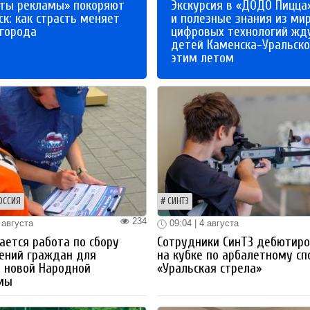
ты рекламы» покоряют
Экскурсия в «ДОДО Пицца
к: как страсть меняет
и полезные знания из ми
 города
цифровых технологий жд
детей Каменска-Уральско
этим летом
ОССИЯ
СИНТЗ
234
 августа
09:04 | 4 августа
ется работа по сбору
Сотрудники СинТЗ дебютир
ений граждан для
на кубке по арбалетному сп
 новой Народной
«Уральская стрела»
мы