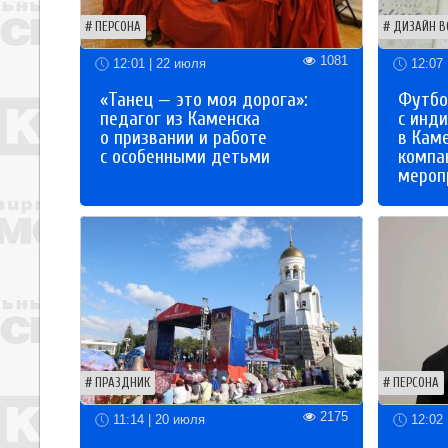
ПЕРСОНА
ДИЗАЙН В
1081
12:01 | 22 июля
12:07 
«Танец — это моя дорога»:
Футбо
педагог из Каменска
с инд
о призвании и работе
в Кам
с особенными детьми
компа
мероп
ПРАЗДНИК
ПЕРСОНА
2175
11:14 | 20 июля
12:02 