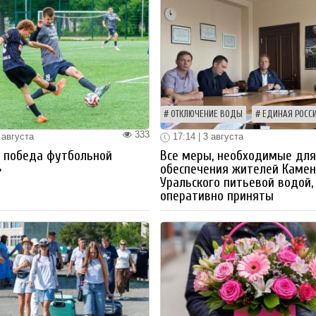
ОТКЛЮЧЕНИЕ ВОДЫ
ЕДИНАЯ РОСС
333
 августа
17:14 | 3 августа
я победа футбольной
Все меры, необходимые дл
»
обеспечения жителей Камен
Уральского питьевой водой,
оперативно приняты