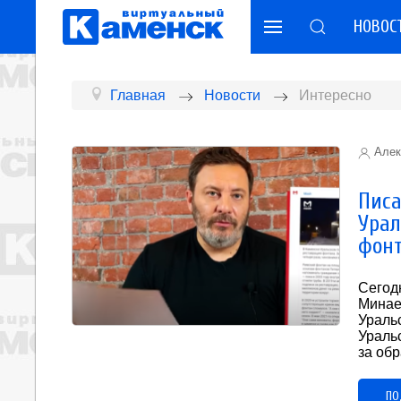
НОВОС
Главная
Новости
Интересно
Алек
Писа
Урал
фонт
Сегод
Минае
Ураль
Ураль
за об
ПО