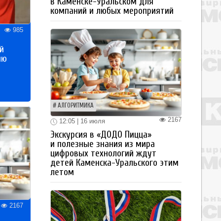
в Каменске-Уральском для
компаний и любых мероприятий
985
й
ию
АЛГОРИТМИКА
2167
12:05 | 16 июля
Экскурсия в «ДОДО Пицца»
и полезные знания из мира
цифровых технологий ждут
детей Каменска-Уральского этим
летом
2167