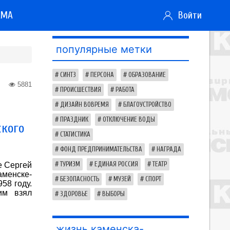
АМА
Войти
популярные метки
СИНТЗ
ПЕРСОНА
ОБРАЗОВАНИЕ
5881
ПРОИСШЕСТВИЯ
РАБОТА
ДИЗАЙН ВОВРЕМЯ
БЛАГОУСТРОЙСТВО
ПРАЗДНИК
ОТКЛЮЧЕНИЕ ВОДЫ
ского
СТАТИСТИКА
ФОНД ПРЕДПРИНИМАТЕЛЬСТВА
НАГРАДА
e Сергей
ТУРИЗМ
ЕДИНАЯ РОССИЯ
ТЕАТР
менске-
БЕЗОПАСНОСТЬ
МУЗЕЙ
СПОРТ
58 году.
им взял
ЗДОРОВЬЕ
ВЫБОРЫ
жизнь каменска-