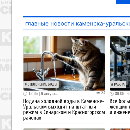
главные новости каменска-уральск
ОТКЛЮЧЕНИЕ ВОДЫ
РАБОТА
34
12:35 | 6 августа
08:08 | 6
Подача холодной воды в Каменске-
Все боль
Уральском выходит на штатный
женщин 
режим в Синарском и Красногорском
и инжен
районах