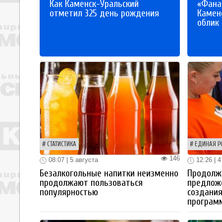
Как Каменск-Уральский
«Фана
отметил 325 день рождения
Каменс
облик
СТАТИСТИКА
ЕДИНАЯ Р
146
08:07 | 5 августа
12:26 | 4
Безалкогольные напитки неизменно
Продолжа
продолжают пользоваться
предлож
популярностью
создания
програм