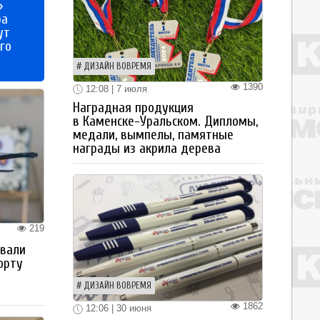
»
ра
ут
го
ДИЗАЙН ВОВРЕМЯ
1390
12:08 | 7 июля
Наградная продукция
в Каменске-Уральском. Дипломы,
медали, вымпелы, памятные
награды из акрила дерева
219
овали
орту
ДИЗАЙН ВОВРЕМЯ
1862
12:06 | 30 июня