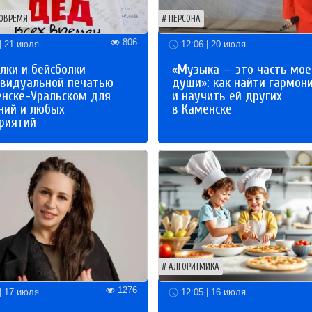
ОВРЕМЯ
ПЕРСОНА
806
| 21 июля
12:06 | 20 июля
лки и бейсболки
«Музыка — это часть мое
ивидуальной печатью
души»: как найти гармон
енске-Уральском для
и научить ей других
ний и любых
в Каменске
риятий
АЛГОРИТМИКА
1276
| 17 июля
12:05 | 16 июля