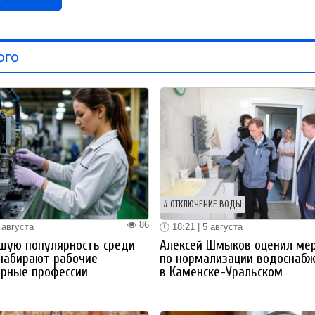
ого
ОТКЛЮЧЕНИЕ ВОДЫ
86
 августа
18:21 | 5 августа
шую популярность среди
Алексей Шмыков оценил ме
набирают рабочие
по нормализации водоснаб
ерные профессии
в Каменске-Уральском