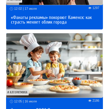
1297
12:02 | 17 июля
«Фанаты рекламы» покоряют Каменск: как
страсть меняет облик города
АЛГОРИТМИКА
2186
12:05 | 16 июля