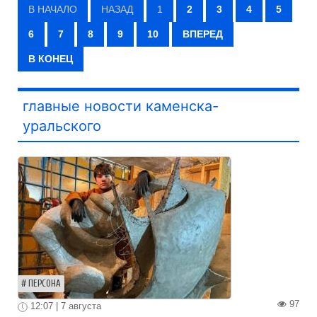
В НАЧАЛО
НАЗАД
1
2
3
4
5
6
7
8
9
10
ВПЕРЕД
В КОНЕЦ
главные новости каменска-
уральского
ПЕРСОНА
97
12:07 | 7 августа