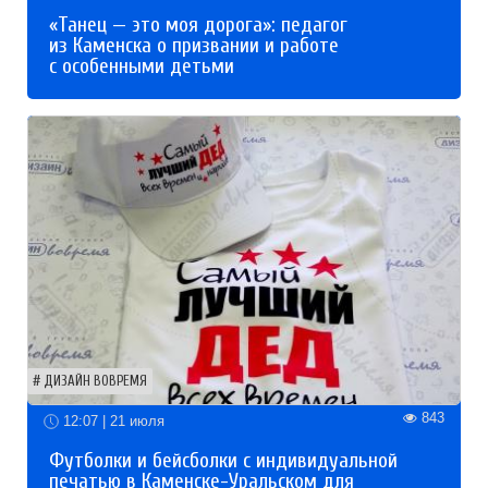
«Танец — это моя дорога»: педагог
из Каменска о призвании и работе
с особенными детьми
ДИЗАЙН ВОВРЕМЯ
843
12:07 | 21 июля
Футболки и бейсболки с индивидуальной
печатью в Каменске-Уральском для