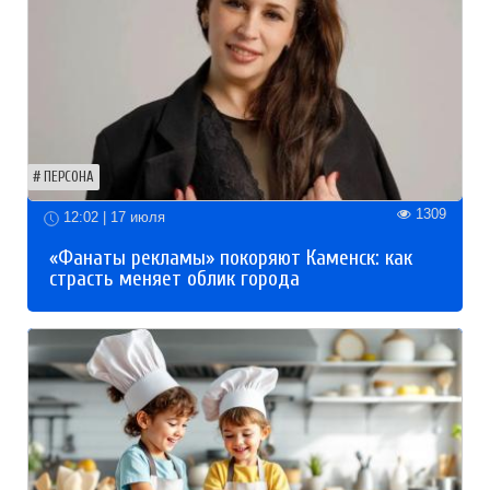
ПЕРСОНА
1309
12:02 | 17 июля
«Фанаты рекламы» покоряют Каменск: как
страсть меняет облик города