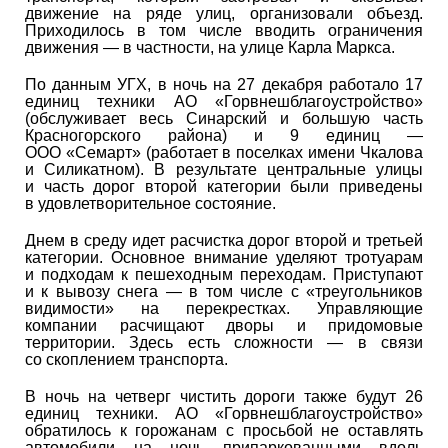
движение на ряде улиц, организовали объезд.
Приходилось в том числе вводить ограничения
движения — в частности, на улице Карла Маркса.
По данным УГХ, в ночь на 27 декабря работало 17
единиц техники АО «Горвнешблагоустройство»
(обслуживает весь Синарский и большую часть
Красногорского района) и 9 единиц —
ООО «Семарт» (работает в поселках имени Чкалова
и Силикатном). В результате центральные улицы
и часть дорог второй категории были приведены
в удовлетворительное состояние.
Днем в среду идет расчистка дорог второй и третьей
категории. Основное внимание уделяют тротуарам
и подходам к пешеходным переходам. Приступают
и к вывозу снега — в том числе с «треугольников
видимости» на перекрестках. Управляющие
компании расчищают дворы и придомовые
территории. Здесь есть сложности — в связи
со скоплением транспорта.
В ночь на четверг чистить дороги также будут 26
единиц техники. АО «Горвнешблагоустройство»
обратилось к горожанам с просьбой не оставлять
автомобили на ночь припаркованными вдоль