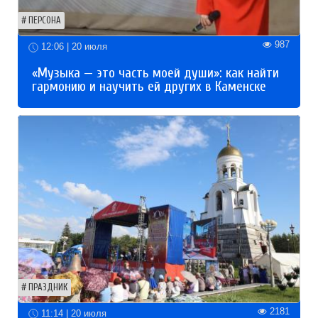
ПЕРСОНА
987
12:06 | 20 июля
«Музыка — это часть моей души»: как найти
гармонию и научить ей других в Каменске
ПРАЗДНИК
2181
11:14 | 20 июля