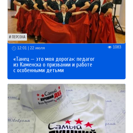
ПЕРСОНА
1083
12:01 | 22 июля
«Танец — это моя дорога»: педагог
из Каменска о призвании и работе
с особенными детьми