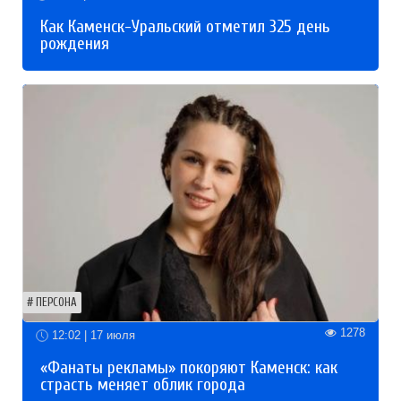
Как Каменск-Уральский отметил 325 день
рождения
ПЕРСОНА
1278
12:02 | 17 июля
«Фанаты рекламы» покоряют Каменск: как
страсть меняет облик города