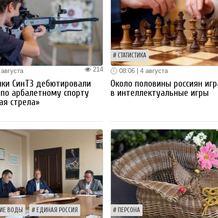
СТАТИСТИКА
214
 августа
08:06 | 4 августа
ики СинТЗ дебютировали
Около половины россиян иг
 по арбалетному спорту
в интеллектуальные игры
ая стрела»
ИЕ ВОДЫ
ЕДИНАЯ РОССИЯ
ПЕРСОНА