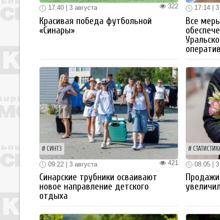
322
17:40 | 3 августа
17:14 | 3
Красивая победа футбольной
Все мер
«Синары»
обеспече
Уральско
операти
СИНТЗ
СТАТИСТИК
421
09:22 | 3 августа
08:05 | 3
Синарские трубники осваивают
Продажи
новое направление детского
увеличил
отдыха