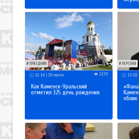
ПРАЗДНИК
ПЕРСОНА
2170
11:14 | 20 июля
12:02 
Как Каменск-Уральский
«Фана
отметил 325 день рождения
Каменс
облик