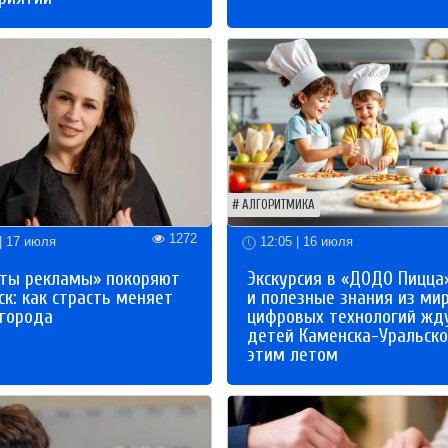
АЛГОРИТМИКА
1272
| 17 июля
12:05 | 16 июля
ты рекламы» покоряют
Экскурсия в «ДОДО Пицца
к: как страсть меняет
и полезные знания из ми
 города
цифровых технологий жд
детей Каменска-Уральско
этим летом