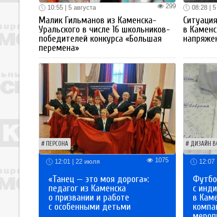
299
10:55 | 5 августа
08:28 | 5
Малик Гильманов из Каменска-
Ситуация
Уральского в числе 16 школьников-
в Каменс
победителей конкурса «Большая
напряже
перемена»
ПЕРСОНА
ДИЗАЙН В
1075
12:01 | 22 июля
12:07 
«Танец — это моя дорога»:
Футбо
педагог из Каменска
с инд
о призвании и работе
в Кам
с особенными детьми
компа
мероп