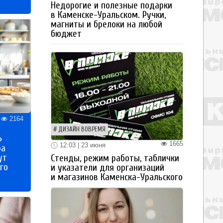
Недорогие и полезные подарки
в Каменске-Уральском. Ручки,
магниты и брелоки на любой
бюджет
2164
ДИЗАЙН ВОВРЕМЯ
»
1665
12:03 | 23 июня
ра
ут
Стенды, режим работы, таблички
го
и указатели для организаций
и магазинов Каменска-Уральского