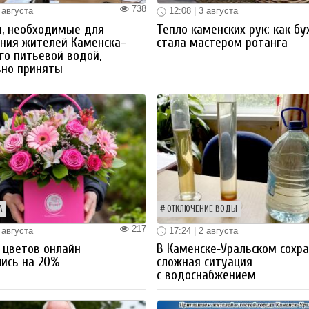
738
 августа
12:08 | 3 августа
ы, необходимые для
Тепло каменских рук: как бу
ния жителей Каменска-
стала мастером ротанга
го питьевой водой,
вно приняты
А
ОТКЛЮЧЕНИЕ ВОДЫ
217
 августа
17:24 | 2 августа
 цветов онлайн
В Каменске‑Уральском сохр
ись на 20%
сложная ситуация
с водоснабжением