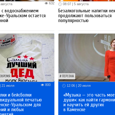
632
 августа
08:07 | 5 августа
 с водоснабжением
Безалкогольные напитки не
ке-Уральском остается
продолжают пользоваться
нной
популярностью
ОВРЕМЯ
ПЕРСОНА
800
| 21 июля
12:06 | 20 июля
лки и бейсболки
«Музыка — это часть мое
ивидуальной печатью
души»: как найти гармон
енске-Уральском для
и научить ей других
ний и любых
в Каменске
риятий