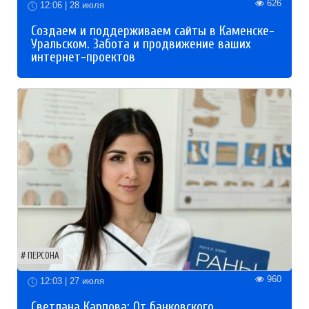
626
12:06 | 28 июля
Создаем и поддерживаем сайты в Каменске-
Уральском. Забота и продвижение ваших
интернет-проектов
ПЕРСОНА
960
12:03 | 27 июля
Светлана Карпова: От банковского