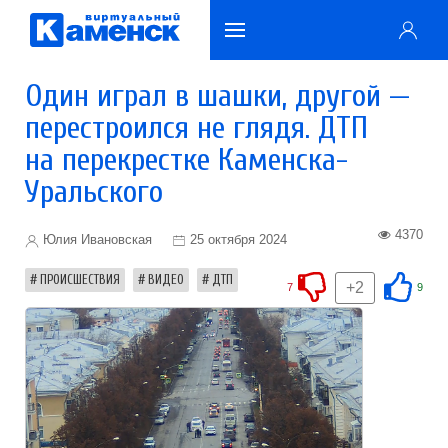
Один играл в шашки, другой —
перестроился не глядя. ДТП
на перекрестке Каменска-
Уральского
4370
Юлия Ивановская
25 октября 2024
ПРОИСШЕСТВИЯ
ВИДЕО
ДТП
+2
7
9