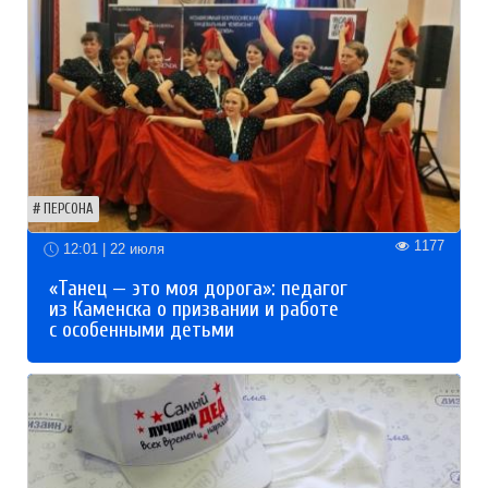
ПЕРСОНА
1177
12:01 | 22 июля
«Танец — это моя дорога»: педагог
из Каменска о призвании и работе
с особенными детьми