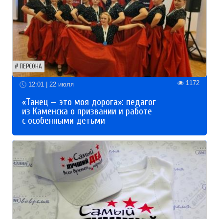
ПЕРСОНА
1172
12:01 | 22 июля
«Танец — это моя дорога»: педагог
из Каменска о призвании и работе
с особенными детьми