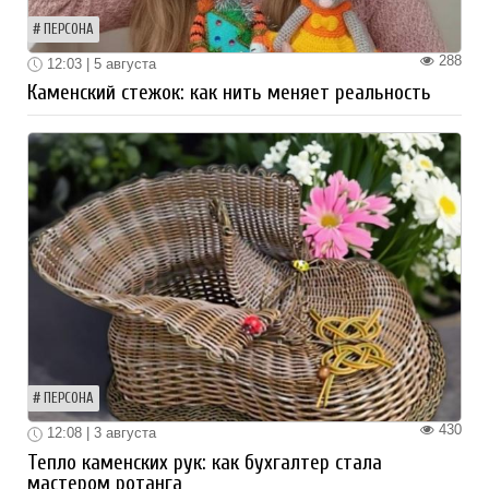
ПЕРСОНА
288
12:03 | 5 августа
Каменский стежок: как нить меняет реальность
ПЕРСОНА
430
12:08 | 3 августа
Тепло каменских рук: как бухгалтер стала
мастером ротанга