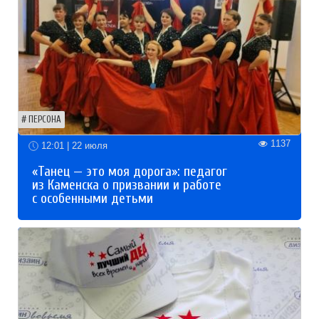
ПЕРСОНА
1137
12:01 | 22 июля
«Танец — это моя дорога»: педагог
из Каменска о призвании и работе
с особенными детьми