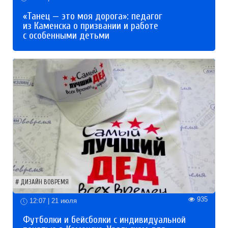
«Танец — это моя дорога»: педагог
из Каменска о призвании и работе
с особенными детьми
ДИЗАЙН ВОВРЕМЯ
935
12:07 | 21 июля
Футболки и бейсболки с индивидуальной