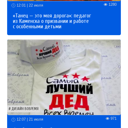
1280
12:01 | 22 июля
«Танец — это моя дорога»: педагог
из Каменска о призвании и работе
с особенными детьми
ДИЗАЙН ВОВРЕМЯ
971
12:07 | 21 июля