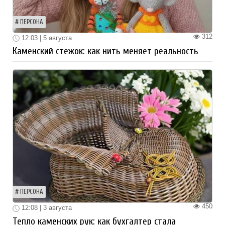
ПЕРСОНА
312
12:03 | 5 августа
Каменский стежок: как нить меняет реальность
ПЕРСОНА
450
12:08 | 3 августа
Тепло каменских рук: как бухгалтер стала