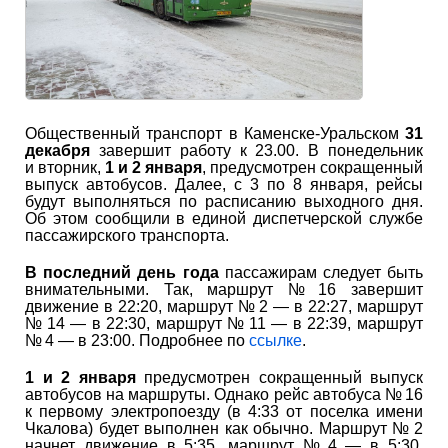
Общественный транспорт в Каменске-Уральском
31
декабря
завершит работу к 23.00. В понедельник
и вторник,
1 и 2 января
, предусмотрен сокращенный
выпуск автобусов. Далее, с 3 по 8 января, рейсы
будут выполняться по расписанию выходного дня.
Об этом сообщили в единой диспетчерской службе
пассажирского транспорта.
В последний день года
пассажирам следует быть
внимательными. Так, маршрут № 16 завершит
движение в 22:20, маршрут № 2 — в 22:27, маршрут
№ 14 — в 22:30, маршрут № 11 — в 22:39, маршрут
№ 4 — в 23:00. Подробнее по
ссылке
.
1 и 2 января
предусмотрен сокращенный выпуск
автобусов на маршруты. Однако рейс автобуса № 16
к первому электропоезду (в 4:33 от поселка имени
Чкалова) будет выполнен как обычно. Маршрут № 2
начнет движение в 5:35, маршрут № 4 — в 5:30,