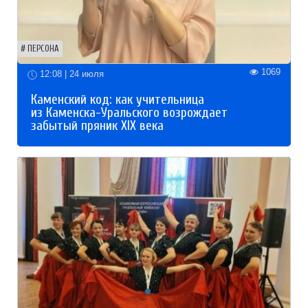
ПЕРСОНА
1069
12:08 | 24 июля
Каменский код: как учительница
из Каменска-Уральского возрождает
забытый пряник XIX века