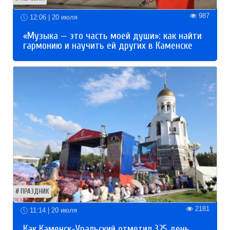
987
12:06 | 20 июля
«Музыка — это часть моей души»: как найти
гармонию и научить ей других в Каменске
ПРАЗДНИК
2181
11:14 | 20 июля
Как Каменск-Уральский отметил 325 день