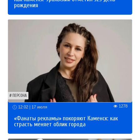
рождения
ПЕРСОНА
1278
12:02 | 17 июля
«Фанаты рекламы» покоряют Каменск: как
страсть меняет облик города