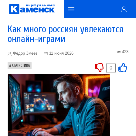
Как много россиян увлекаются
онлайн-играми
423
Фёдор Змеев
11 июня 2026
СТАТИСТИКА
0