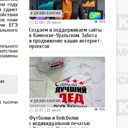
ом году
я сдают
ДИЗАЙН ВОВРЕМЯ
ействия
ов тоже
603
12:06 | 28 июля
ачи ЕГЭ
Создаем и поддерживаем сайты
ального
в Каменске-Уральском. Забота
и продвижение ваших интернет-
проектов
тельного
етствии
Экзамены
ом
ДИЗАЙН ВОВРЕМЯ
5 тысячи
866
12:07 | 21 июля
Футболки и бейсболки
с индивидуальной печатью