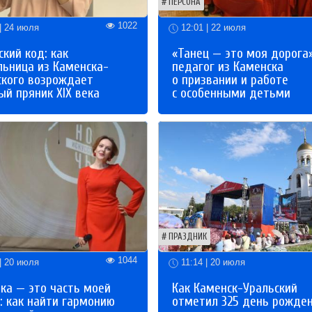
ПЕРСОНА
1022
| 24 июля
12:01 | 22 июля
кий код: как
«Танец — это моя дорога»
льница из Каменска-
педагог из Каменска
ского возрождает
о призвании и работе
й пряник XIX века
с особенными детьми
ПРАЗДНИК
1044
| 20 июля
11:14 | 20 июля
ка — это часть моей
Как Каменск-Уральский
: как найти гармонию
отметил 325 день рожде