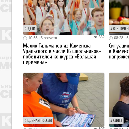
ДЕТИ
ОТКЛЮЧЕН
582
10:55 | 5 августа
08:28 | 5
Малик Гильманов из Каменска-
Ситуация
Уральского в числе 16 школьников-
в Каменс
победителей конкурса «Большая
напряже
перемена»
ЕДИНАЯ РОССИЯ
СИНТЗ
307