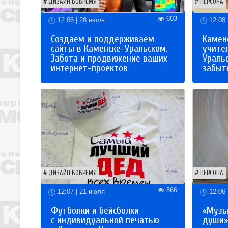
ДИЗАЙН ВОВРЕМЯ
ПЕРСОНА
603
12:06 | 28 июля
12:08 
Создаем и поддерживаем
Каменс
сайты в Каменске-Уральском.
учите
Забота и продвижение ваших
Ураль
интернет-проектов
забыты
ДИЗАЙН ВОВРЕМЯ
ПЕРСОНА
866
12:07 | 21 июля
12:06 
Футболки и бейсболки
«Музы
с индивидуальной печатью
души»