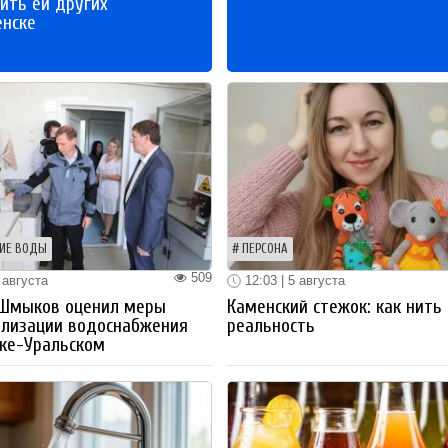
ить ей других
енске
ИЕ ВОДЫ
ПЕРСОНА
509
 августа
12:03 | 5 августа
 Шмыков оценил меры
Каменский стежок: как нить
ализации водоснабжения
реальность
ке-Уральском