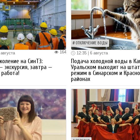
ОТКЛЮЧЕНИЕ ВОДЫ
164
 августа
12:35 | 6 августа
коление на СинТЗ:
Подача холодной воды в Ка
— экскурсия, завтра —
Уральском выходит на шта
работа!
режим в Синарском и Красн
районах