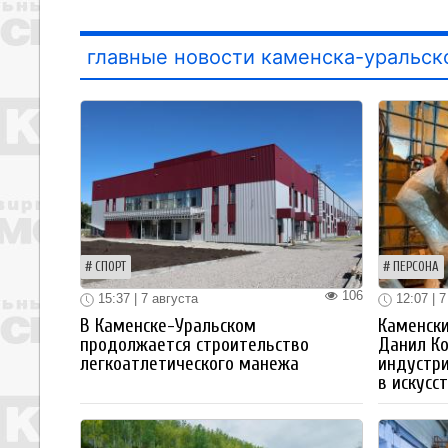
главные новости каменска-уральск
СПОРТ
ПЕРСОНА
106
15:37 | 7 августа
12:07 | 7
В Каменске-Уральском
Каменски
продолжается строительство
Данил К
легкоатлетического манежа
индустр
в искусс