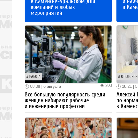
в Каменске-Уральском для
и науч
компаний и любых
в Кам
мероприятий
РАБОТА
ОТКЛЮЧЕН
203
08:08 | 6 августа
18:21 | 5
Все большую популярность среди
Алексей
женщин набирают рабочие
по норм
и инженерные профессии
в Каменс