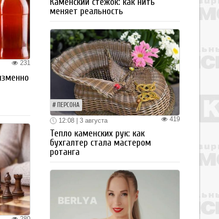
Каменский стежок: как нить
меняет реальность
231
изменно
ПЕРСОНА
419
12:08 | 3 августа
Тепло каменских рук: как
бухгалтер стала мастером
ротанга
280