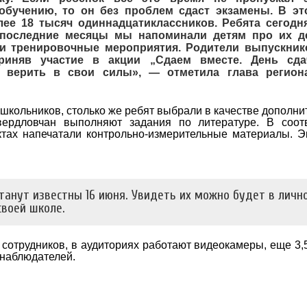
обучению, то он без проблем сдаст экзамены. В эт
ее 18 тысяч одиннадцатиклассников. Ребята сегодн
 последние месяцы мы напоминали детям про их д
ли тренировочные мероприятия. Родители выпускник
приняв участие в акции „Сдаем вместе. День сд
 верить в свои силы», — отметила глава регион
 школьников, столько же ребят выбрали в качестве дополни
ердловчан выполняют задания по литературе. В соотв
ктах напечатали контрольно-измерительные материалы. 
танут известны 16 июня. Увидеть их можно будет в личн
своей школе.
 сотрудников, в аудиториях работают видеокамеры, еще 3,
 наблюдателей.