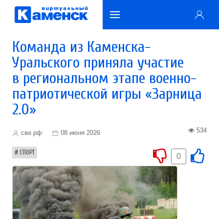
Команда из Каменска-
Уральского приняла участие
в региональном этапе военно-
патриотической игры «Зарница
2.0»
534
све.рф
08 июня 2026
СПОРТ
0