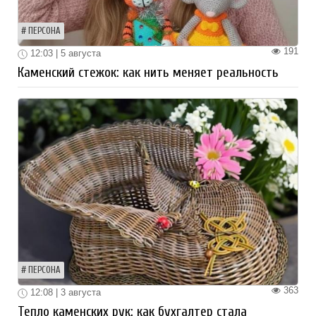
ПЕРСОНА
191
12:03 | 5 августа
Каменский стежок: как нить меняет реальность
ПЕРСОНА
363
12:08 | 3 августа
Тепло каменских рук: как бухгалтер стала