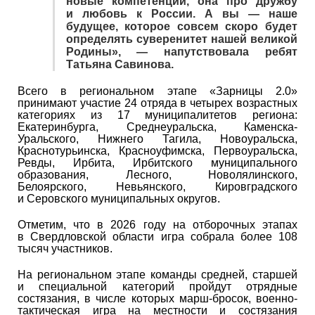
новые компетенции, она про дружбу
и любовь к России. А вы — наше
будущее, которое совсем скоро будет
определять суверенитет нашей великой
Родины», — напутствовала ребят
Татьяна Савинова.
Всего в региональном этапе «Зарницы 2.0»
принимают участие 24 отряда в четырех возрастных
категориях из 17 муниципалитетов региона:
Екатеринбурга, Среднеуральска, Каменска-
Уральского, Нижнего Тагила, Новоуральска,
Краснотурьинска, Красноуфимска, Первоуральска,
Ревды, Ирбита, Ирбитского муниципального
образования, Лесного, Новолялинского,
Белоярского, Невьянского, Кировградского
и Серовского муниципальных округов.
Отметим, что в 2026 году на отборочных этапах
в Свердловской области игра собрала более 108
тысяч участников.
На региональном этапе команды средней, старшей
и специальной категорий пройдут отрядные
состязания, в числе которых марш-бросок, военно-
тактическая игра на местности и состязания