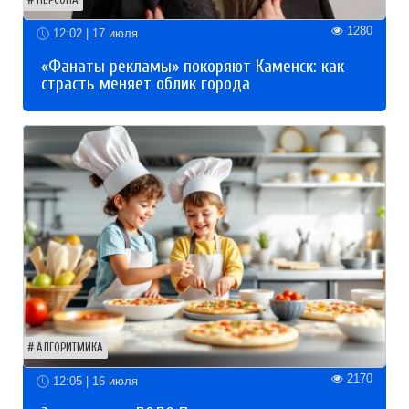
1280
12:02 | 17 июля
«Фанаты рекламы» покоряют Каменск: как
страсть меняет облик города
АЛГОРИТМИКА
2170
12:05 | 16 июля