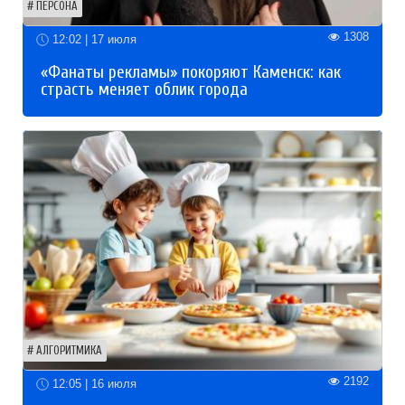
ПЕРСОНА
1308
12:02 | 17 июля
«Фанаты рекламы» покоряют Каменск: как
страсть меняет облик города
АЛГОРИТМИКА
2192
12:05 | 16 июля