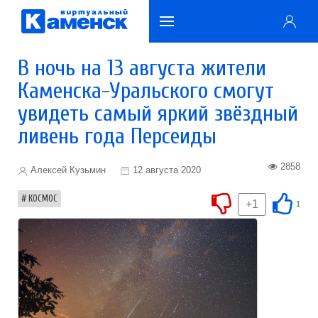
В ночь на 13 августа жители
Каменска-Уральского смогут
увидеть самый яркий звёздный
ливень года Персеиды
2858
Алексей Кузьмин
12 августа 2020
КОСМОС
+1
1