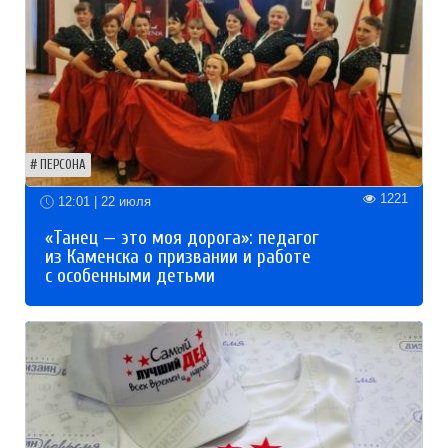
ПЕРСОНА
1221
12:01 | 22 июля
«Танец — это моя дорога»: педагог
из Каменска о призвании и работе
с особенными детьми