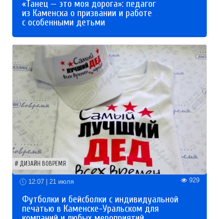
«Танец — это моя дорога»: педагог
из Каменска о призвании и работе
с особенными детьми
ДИЗАЙН ВОВРЕМЯ
929
12:07 | 21 июля
Футболки и бейсболки с индивидуальной
печатью в Каменске-Уральском для
компаний и любых мероприятий