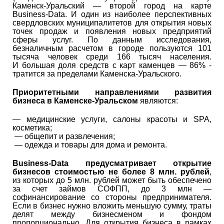
Каменск-Уральский — второй город на карте
Business-Data. И один из наиболее перспективных
свердловских муниципалитетов для открытия новых
точек продаж и появления новых предприятий
сферы услуг. По данным исследования,
безналичным расчетом в городе пользуются 101
тысяча человек среди 166 тысяч населения.
И большая доля средств с карт каменцев — 86% -
тратится за пределами Каменска-Уральского.
Приоритетными направлениями развития
бизнеса в Каменске-Уральском
являются:
— медицинские услуги, салоны красоты и SPA,
косметика;
— общепит и развлечения;
— одежда и товары для дома и ремонта.
Business-Data предусматривает открытие
бизнесов стоимостью не более 8 млн. рублей
,
из которых до 5 млн. рублей может быть обеспечено
за счет займов СОФПП, до 3 млн —
софинансирование со стороны предпринимателя.
Если в бизнес нужно вложить меньшую сумму, траты
делят между бизнесменом и фондом
пропорционально. Для открытия бизнеса в рамках