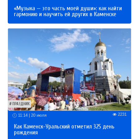
«Музыка — это часть моей души»: как найти
гармонию и научить ей других в Каменске
ПРАЗДНИК
2231
11:14 | 20 июля
Как Каменск-Уральский отметил 325 день
рождения