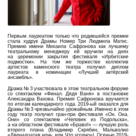
Первым лауреатом только что родившейся премии
стала худрук Драмы Номер Три Людмила Матис.
Премию имени Михаила Сафронова как лучшему
театральному менеджеру ей вручили на днях
на церемонии закрытия фестиваля «Ирбитские
подмостки». На том же торжестве коллектив
артистов каменского театра получил диплом
лауреата в номинации «Лучший актёрский
ансамбль».
Драма № 3 участвовала в этом театральном форуме
со спектаклем «Финал. Дядя Ваня» в постановке
Александра Вахова. Премия Сафронова вручается
по итогам календарного года. 2019-ый оказался для
Драмы № 3 чрезвычайно урожайным. Именно в этом
году театр получил гран-при фестиваля «Он. Она.
Они» со спектаклем «Человек из Подольска»,
а на областном фестивале «Браво!» — лучшую роль
второго плана (Владимир Скрябин, Мальволио
«Двенадцатая ночь, или Что угодно»). Осенью 2019-