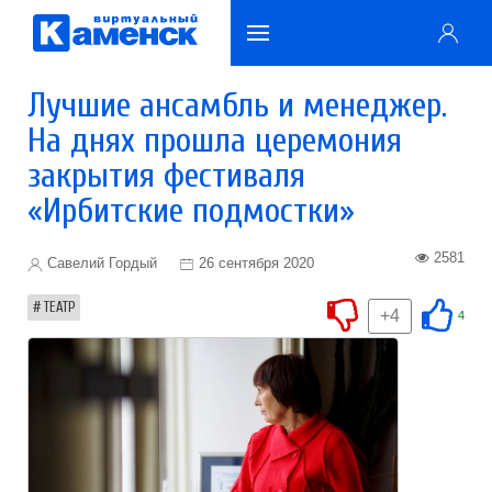
Лучшие ансамбль и менеджер.
На днях прошла церемония
закрытия фестиваля
«Ирбитские подмостки»
2581
Савелий Гордый
26 сентября 2020
ТЕАТР
+4
4