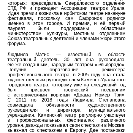
которых: председатель Свердловского отделения
СТД РФ и президент Ассоциации театров Урала.
Идея премии возникла в ирбитском театре накануне
фестиваля, поскольку сам Сафронов родился
именно в этом городе. И премия, и её первый
лауреат были поддержаны областным
министерством культуры, местным отделением
Союза театральных деятелей и членами жюри этого
форума.
Людмила Матис — известный в области
театральный деятель. 30 лет она руководила,
ею же созданным, народным театром «Эльдорадо».
Получив образование режиссёра
профессионального театра, в 2005 году она стала
художественным руководителем Каменск-Уральского
городского театра, которому уже на следующий год
был присвоен творческий псевдоним
с историческими корнями «Драма Номер Три».
С 2011 по 2018 годы Людмила Степановна
совмещала обязанности художественного
руководителя и директора муниципального
учреждения. Каменский театр регулярно участвует
в профессиональных фестивалях различного
уровня, дважды показывал свои спектакли в Москве,
выезжал со спектаклем в Европу. Две постановки