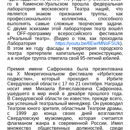
го в Каменске-Уральском прошла федеральная
лаборатория московского Театра наций, что
является знаком признания труппы, как
профессионального коллектива, способного
выполнять самые сложные творческие задачи.
С двумя эскизами этой лаборатории театр вошёл
в OFF-программу всероссийского фестиваля
«Реальный театр». (Видео о том, как проходила
Лаборатория
https://youtu.be/6EwrMNoFSUk
).
В этом же году фасады и территория городского
театра претерпели капитальную реконструкцию,
а в ноябре труппа отметила свой 95-летний юбилей.
Премия имени Сафронова была презентована
на X Межрегиональном фестивале «Ирбитские
подмостки», который проходил в Ирбите
Свердловской области с 17 по 21 сентября. Награда
носит имя Михаила Вячеславовича Сафронова,
ушедшего в мир иной в декабре прошлого года.
В Свердловской области он известен, прежде всего,
как успешный театральный менеджер. Он руководил
Театром юного зрителя, областным Театром драмы,
с 1999 до конца своих дней возглавлял
Свердловскую музкомедию, которая считается
флагманом жанра в современной России. Имел
множество общественных должностей, среди