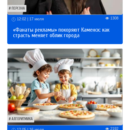
ПЕРСОНА
1308
12:02 | 17 июля
«Фанаты рекламы» покоряют Каменск: как
страсть меняет облик города
АЛГОРИТМИКА
2192
12:05 | 16 июля