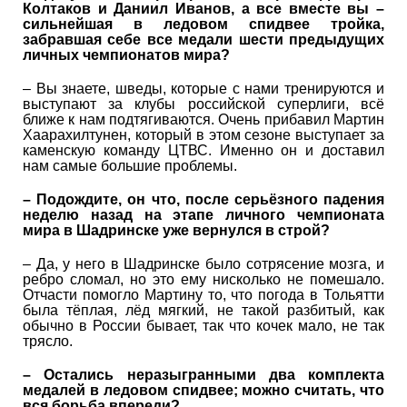
Колтаков и Даниил Иванов, а все вместе вы –
сильнейшая в ледовом спидвее тройка,
забравшая себе все медали шести предыдущих
личных чемпионатов мира?
– Вы знаете, шведы, которые с нами тренируются и
выступают за клубы российской суперлиги, всё
ближе к нам подтягиваются. Очень прибавил Мартин
Хаарахилтунен, который в этом сезоне выступает за
каменскую команду ЦТВС. Именно он и доставил
нам самые большие проблемы.
– Подождите, он что, после серьёзного падения
неделю назад на этапе личного чемпионата
мира в Шадринске уже вернулся в строй?
– Да, у него в Шадринске было сотрясение мозга, и
ребро сломал, но это ему нисколько не помешало.
Отчасти помогло Мартину то, что погода в Тольятти
была тёплая, лёд мягкий, не такой разбитый, как
обычно в России бывает, так что кочек мало, не так
трясло.
– Остались неразыгранными два комплекта
медалей в ледовом спидвее; можно считать, что
вся борьба впереди?