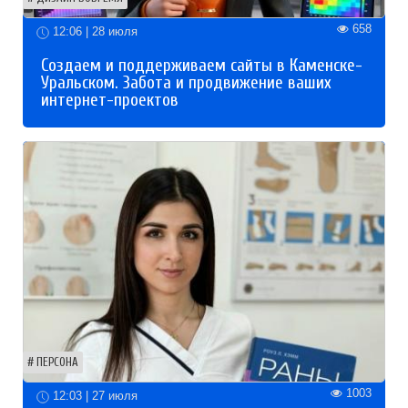
658
12:06 | 28 июля
Создаем и поддерживаем сайты в Каменске-
Уральском. Забота и продвижение ваших
интернет-проектов
ПЕРСОНА
1003
12:03 | 27 июля