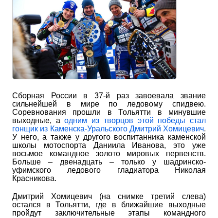
Сборная России в 37-й раз завоевала звание
сильнейшей в мире по ледовому спидвею.
Соревнования прошли в Тольятти в минувшие
выходные, а
одним из творцов этой победы стал
гонщик из Каменска-Уральского Дмитрий Хомицевич
.
У него, а также у другого воспитанника каменской
школы мотоспорта Даниила Иванова, это уже
восьмое командное золото мировых первенств.
Больше – двенадцать – только у шадринско-
уфимского ледового гладиатора Николая
Красникова.
Дмитрий Хомицевич (на снимке третий слева)
остался в Тольятти, где в ближайшие выходные
пройдут заключительные этапы командного