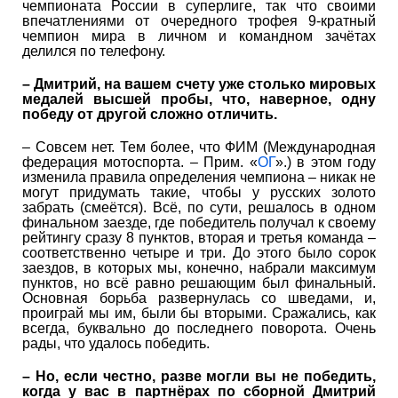
чемпионата России в суперлиге, так что своими
впечатлениями от очередного трофея 9-кратный
чемпион мира в личном и командном зачётах
делился по телефону.
– Дмитрий, на вашем счету уже столько мировых
медалей высшей пробы, что, наверное, одну
победу от другой сложно отличить.
– Совсем нет. Тем более, что ФИМ (Международная
федерация мотоспорта. – Прим. «
ОГ
».) в этом году
изменила правила определения чемпиона – никак не
могут придумать такие, чтобы у русских золото
забрать (смеётся). Всё, по сути, решалось в одном
финальном заезде, где победитель получал к своему
рейтингу сразу 8 пунктов, вторая и третья команда –
соответственно четыре и три. До этого было сорок
заездов, в которых мы, конечно, набрали максимум
пунктов, но всё равно решающим был финальный.
Основная борьба развернулась со шведами, и,
проиграй мы им, были бы вторыми. Сражались, как
всегда, буквально до последнего поворота. Очень
рады, что удалось победить.
– Но, если честно, разве могли вы не победить,
когда у вас в партнёрах по сборной Дмитрий