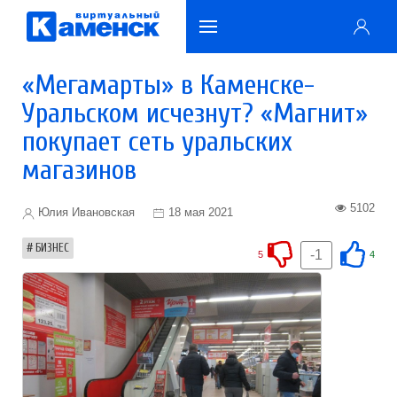
«Мегамарты» в Каменске-
Уральском исчезнут? «Магнит»
покупает сеть уральских
магазинов
5102
Юлия Ивановская
18 мая 2021
БИЗНЕС
-1
5
4