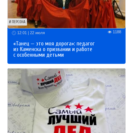
ПЕРСОНА
1188
12:01 | 22 июля
«Танец — это моя дорога»: педагог
из Каменска о призвании и работе
с особенными детьми