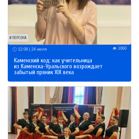
ПЕРСОНА
1060
12:08 | 24 июля
Каменский код: как учительница
из Каменска-Уральского возрождает
забытый пряник XIX века