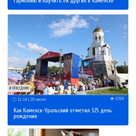
гармонию и научить ей других в Каменске
ПРАЗДНИК
2250
11:14 | 20 июля
Как Каменск-Уральский отметил 325 день
рождения