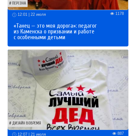
ПЕРСОНА
1178
12:01 | 22 июля
«Танец — это моя дорога»: педагог
из Каменска о призвании и работе
с особенными детьми
ДИЗАЙН ВОВРЕМЯ
887
12:07 | 21 июля