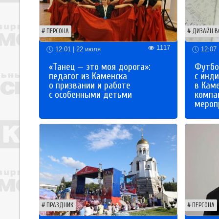
ПЕРСОНА
ДИЗАЙН В
1117
12:01 | 22 июля
12:07 
«Танец — это моя дорога»:
Футбо
педагог из Каменска
с инд
о призвании и работе
в Кам
с особенными детьми
компа
мероп
ПРАЗДНИК
ПЕРСОНА