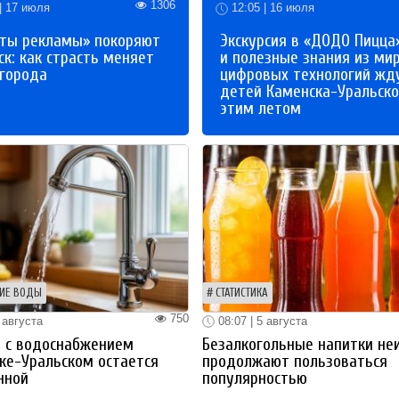
1306
| 17 июля
12:05 | 16 июля
ты рекламы» покоряют
Экскурсия в «ДОДО Пицца
к: как страсть меняет
и полезные знания из ми
 города
цифровых технологий жд
детей Каменска-Уральско
этим летом
ИЕ ВОДЫ
СТАТИСТИКА
750
 августа
08:07 | 5 августа
 с водоснабжением
Безалкогольные напитки не
ке-Уральском остается
продолжают пользоваться
нной
популярностью