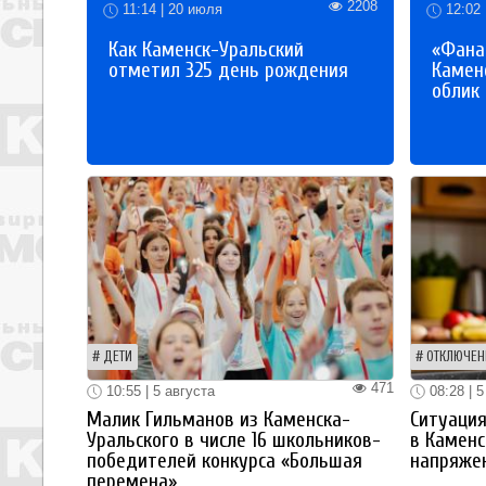
2208
11:14 | 20 июля
12:02 
Как Каменск-Уральский
«Фана
отметил 325 день рождения
Каменс
облик
ДЕТИ
ОТКЛЮЧЕН
471
10:55 | 5 августа
08:28 | 5
Малик Гильманов из Каменска-
Ситуация
Уральского в числе 16 школьников-
в Каменс
победителей конкурса «Большая
напряже
перемена»