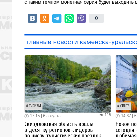
с таким темпом монетная серия будет выходить 
0
главные новости каменска-уральск
ТУРИЗМ
СИНТЗ
115
17:15 | 6 августа
14:37 | 6
Свердловская область вошла
Новое по
в десятку регионов-лидеров
сегодня 
по числу туристических поездок
любимая 