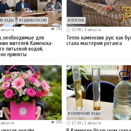
ИЕ ВОДЫ
ЕДИНАЯ РОССИЯ
ПЕРСОНА
793
 августа
12:08 | 3 августа
ы, необходимые для
Тепло каменских рук: как бу
ния жителей Каменска-
стала мастером ротанга
го питьевой водой,
вно приняты
А
ОТКЛЮЧЕНИЕ ВОДЫ
255
 августа
17:24 | 2 августа
 цветов онлайн
В Каменске‑Уральском сохр