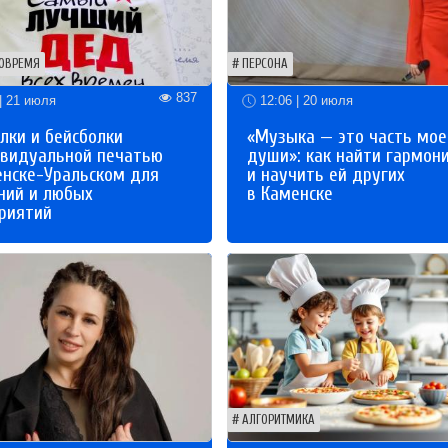
ОВРЕМЯ
ПЕРСОНА
837
| 21 июля
12:06 | 20 июля
лки и бейсболки
«Музыка — это часть мое
ивидуальной печатью
души»: как найти гармон
енске-Уральском для
и научить ей других
ний и любых
в Каменске
риятий
АЛГОРИТМИКА