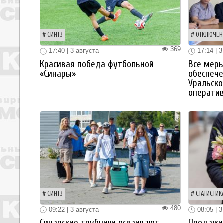
СИНТЗ
ОТКЛЮЧЕН
369
17:40 | 3 августа
17:14 | 3
Красивая победа футбольной
Все мер
«Синары»
обеспече
Уральско
операти
СИНТЗ
СТАТИСТИК
480
09:22 | 3 августа
08:05 | 3
Синарские трубники осваивают
Продажи