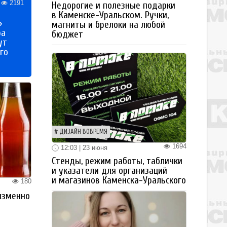
2191
Недорогие и полезные подарки
в Каменске-Уральском. Ручки,
»
магниты и брелоки на любой
ра
бюджет
ут
го
ДИЗАЙН ВОВРЕМЯ
1694
12:03 | 23 июня
Стенды, режим работы, таблички
и указатели для организаций
и магазинов Каменска-Уральского
180
изменно