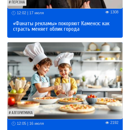
ПЕРСОНА
1308
12:02 | 17 июля
«Фанаты рекламы» покоряют Каменск: как
страсть меняет облик города
АЛГОРИТМИКА
2192
12:05 | 16 июля