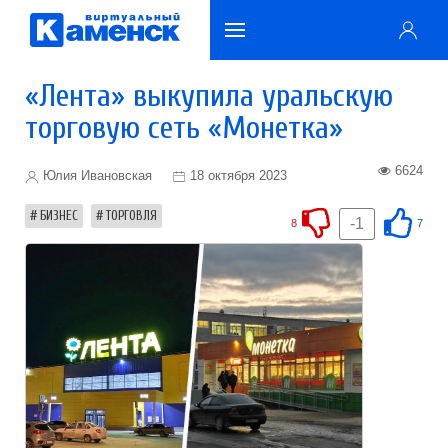
«Лента» выкупила уральскую
торговую сеть «Монетка»
6624
Юлия Ивановская
18 октября 2023
БИЗНЕС
ТОРГОВЛЯ
-1
8
7