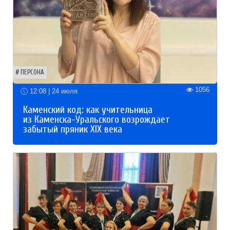
ПЕРСОНА
1056
12:08 | 24 июля
Каменский код: как учительница
из Каменска-Уральского возрождает
забытый пряник XIX века