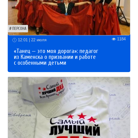
ПЕРСОНА
1184
12:01 | 22 июля
«Танец — это моя дорога»: педагог
из Каменска о призвании и работе
с особенными детьми