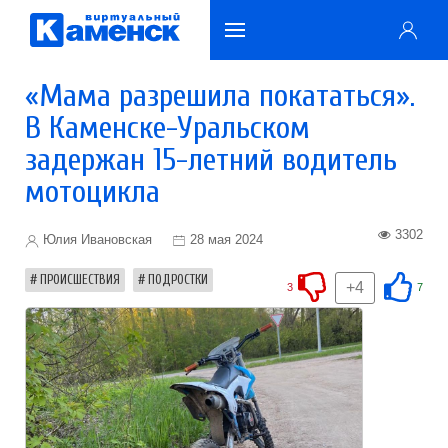
«Мама разрешила покататься».
В Каменске-Уральском
задержан 15-летний водитель
мотоцикла
3302
Юлия Ивановская
28 мая 2024
ПРОИСШЕСТВИЯ
ПОДРОСТКИ
+4
3
7