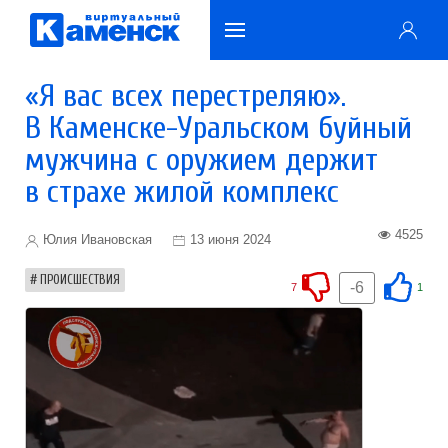
«Я вас всех перестреляю».
В Каменске-Уральском буйный
мужчина с оружием держит
в страхе жилой комплекс
4525
Юлия Ивановская
13 июня 2024
ПРОИСШЕСТВИЯ
-6
7
1