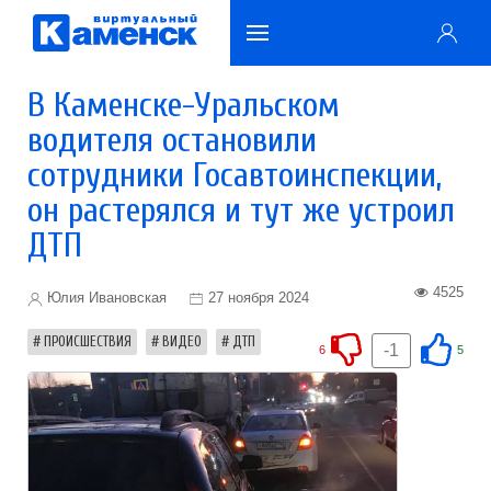
В Каменске-Уральском
водителя остановили
сотрудники Госавтоинспекции,
он растерялся и тут же устроил
ДТП
4525
Юлия Ивановская
27 ноября 2024
ПРОИСШЕСТВИЯ
ВИДЕО
ДТП
-1
6
5