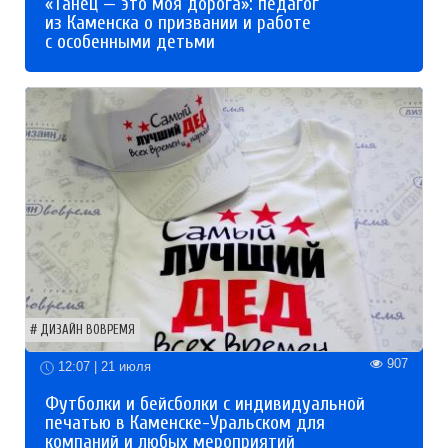
«Танец — это моя дорога»: педагог
из Каменска о призвании и работе
с особенными детьми
ДИЗАЙН ВОВРЕМЯ
907
12:07 | 21 июля
Футболки и бейсболки с индивидуальной
печатью в Каменске-Уральском для
компаний и любых мероприятий