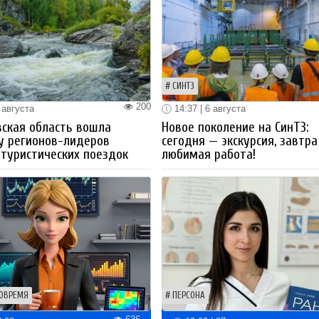
СИНТЗ
200
 августа
14:37 | 6 августа
ская область вошла
Новое поколение на СинТЗ:
у регионов-лидеров
сегодня — экскурсия, завтра
 туристических поездок
любимая работа!
ОВРЕМЯ
ПЕРСОНА