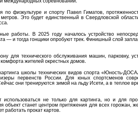
х и международных соревнований.
ия по физкультуре и спорту Павел Гиматов, протяженнос
 метров. Это будет единственный в Свердловской област
сса.
ные работы. В 2025 году началось устройство непосре
ьта — и тогда гонщики опробуют трек. Финишный слой запл
ону для технического обслуживания машин, парковку, ус
 комфорта жителей окрестных домов.
картинга школы технических видов спорта «Юность-ДОСА
ризеры первенств России. Для юных спортсменов совр
йчас они тренируются зимой на льду Исети, а в теплое вр
т использоваться не только для картинга, но и для пр
мя объект станет центром притяжения для всех горожан, 
т работать прокат картов.