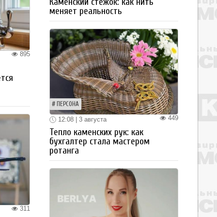
Каменский стежок: как нить
меняет реальность
895
ется
ПЕРСОНА
449
12:08 | 3 августа
Тепло каменских рук: как
бухгалтер стала мастером
ротанга
311