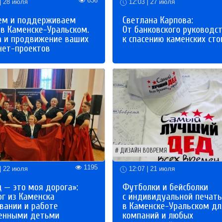
636
| 28 июля
12:03 | 27 июля
ем и поддерживаем
Светлана Карпова:
 в Каменске-Уральском.
От банковского руководс
а и продвижение ваших
к спасению каменских сто
нет-проектов
ДИЗАЙН ВОВРЕМЯ
1195
| 22 июля
12:07 | 21 июля
 — это моя дорога»:
Футболки и бейсболки
ог из Каменска
с индивидуальной печат
вании и работе
в Каменске-Уральском дл
бенными детьми
компаний и любых