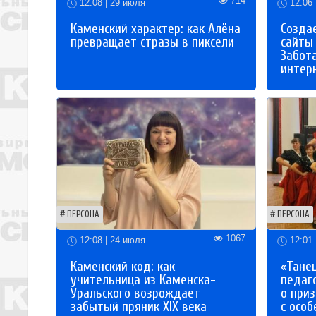
714
12:08 | 29 июля
12:06 
Каменский характер: как Алёна
Созда
превращает стразы в пиксели
сайты
Забот
интер
ПЕРСОНА
ПЕРСОНА
1067
12:08 | 24 июля
12:01 
Каменский код: как
«Танец
учительница из Каменска-
педаг
Уральского возрождает
о приз
забытый пряник XIX века
с осо