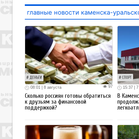
главные новости каменска-уральск
ДЕНЬГИ
СПОРТ
97
08:01 | 8 августа
15:37 | 7
Сколько россиян готовы обратиться
В Каменс
к друзьям за финансовой
продолж
поддержкой?
легкоатл