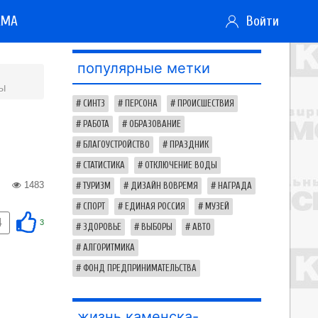
АМА
Войти
популярные метки
сы
СИНТЗ
ПЕРСОНА
ПРОИСШЕСТВИЯ
РАБОТА
ОБРАЗОВАНИЕ
БЛАГОУСТРОЙСТВО
ПРАЗДНИК
СТАТИСТИКА
ОТКЛЮЧЕНИЕ ВОДЫ
1483
ТУРИЗМ
ДИЗАЙН ВОВРЕМЯ
НАГРАДА
СПОРТ
ЕДИНАЯ РОССИЯ
МУЗЕЙ
4
3
ЗДОРОВЬЕ
ВЫБОРЫ
АВТО
АЛГОРИТМИКА
ФОНД ПРЕДПРИНИМАТЕЛЬСТВА
жизнь каменска-