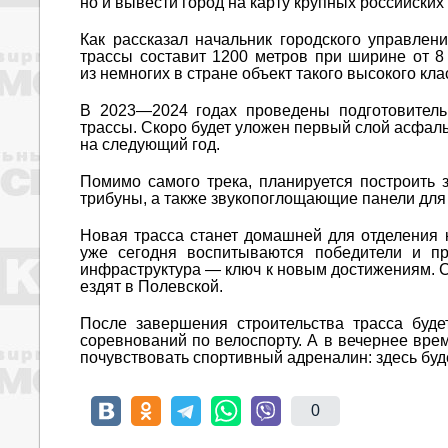
но и вывести город на карту крупных российски
Как рассказал начальник городского управлен
трассы составит 1200 метров при ширине от 8
из немногих в стране объект такого высокого кла
В 2023—2024 годах проведены подготовитель
трассы. Скоро будет уложен первый слой асфал
на следующий год.
Помимо самого трека, планируется построить з
трибуны, а также звукопоглощающие панели для
Новая трасса станет домашней для отделения 
уже сегодня воспитываются победители и п
инфраструктура — ключ к новым достижениям. Се
ездят в Полевской.
После завершения строительства трасса буде
соревнований по велоспорту. А в вечернее вре
почувствовать спортивный адреналин: здесь буде
0