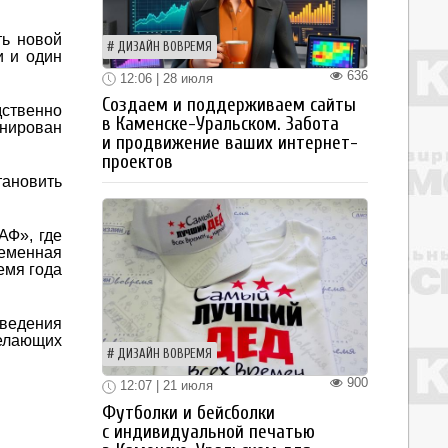
ть новой
ДИЗАЙН ВОВРЕМЯ
и и один
636
12:06 | 28 июля
Создаем и поддерживаем сайты
дственно
в Каменске-Уральском. Забота
анирован
и продвижение ваших интернет-
проектов
тановить
АФ», где
еменная
емя года
оведения
желающих
ДИЗАЙН ВОВРЕМЯ
900
12:07 | 21 июля
Футболки и бейсболки
с индивидуальной печатью