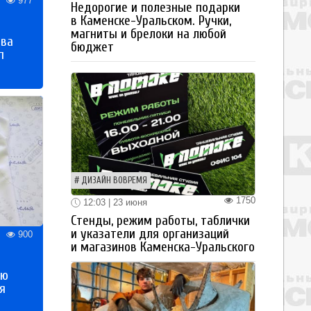
977
Недорогие и полезные подарки
в Каменске-Уральском. Ручки,
магниты и брелоки на любой
тва
бюджет
п
ДИЗАЙН ВОВРЕМЯ
1750
12:03 | 23 июня
Стенды, режим работы, таблички
и указатели для организаций
900
и магазинов Каменска-Уральского
ью
я