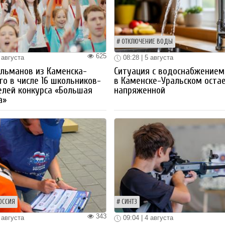
ОТКЛЮЧЕНИЕ ВОДЫ
625
 августа
08:28 | 5 августа
льманов из Каменска-
Ситуация с водоснабжением
го в числе 16 школьников-
в Каменске-Уральском оста
лей конкурса «Большая
напряженной
а»
ОССИЯ
СИНТЗ
343
 августа
09:04 | 4 августа