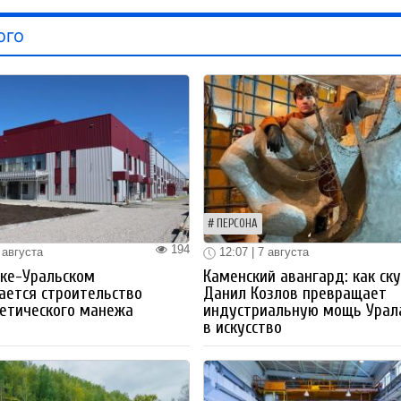
ого
ПЕРСОНА
194
 августа
12:07 | 7 августа
ке-Уральском
Каменский авангард: как ск
ается строительство
Данил Козлов превращает
етического манежа
индустриальную мощь Урал
в искусство