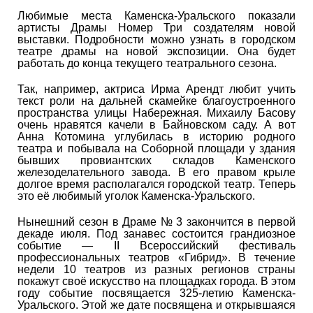
Любимые места Каменска-Уральского показали
артисты Драмы Номер Три создателям новой
выставки. Подробности можно узнать в городском
театре драмы на новой экспозиции. Она будет
работать до конца текущего театрального сезона.
Так, например, актриса Ирма Арендт любит учить
текст роли на дальней скамейке благоустроенного
пространства улицы Набережная. Михаилу Басову
очень нравятся качели в Байновском саду. А вот
Анна Котомина углубилась в историю родного
театра и побывала на Соборной площади у здания
бывших провиантских складов Каменского
железоделательного завода. В его правом крыле
долгое время располагался городской театр. Теперь
это её любимый уголок Каменска-Уральского.
Нынешний сезон в Драме № 3 закончится в первой
декаде июля. Под занавес состоится грандиозное
событие — II Всероссийский фестиваль
профессиональных театров «Гибрид». В течение
недели 10 театров из разных регионов страны
покажут своё искусство на площадках города. В этом
году событие посвящается 325-летию Каменска-
Уральского. Этой же дате посвящена и открывшаяся