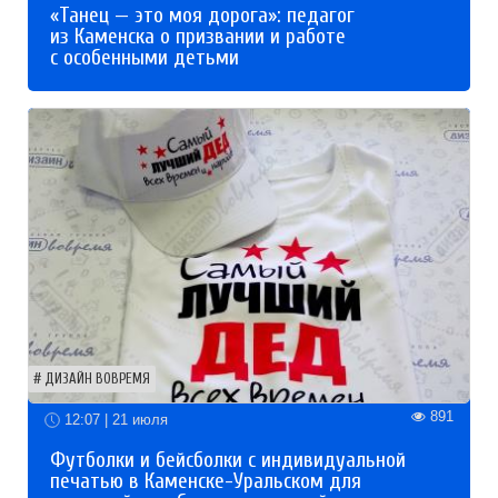
«Танец — это моя дорога»: педагог
из Каменска о призвании и работе
с особенными детьми
ДИЗАЙН ВОВРЕМЯ
891
12:07 | 21 июля
Футболки и бейсболки с индивидуальной
печатью в Каменске-Уральском для