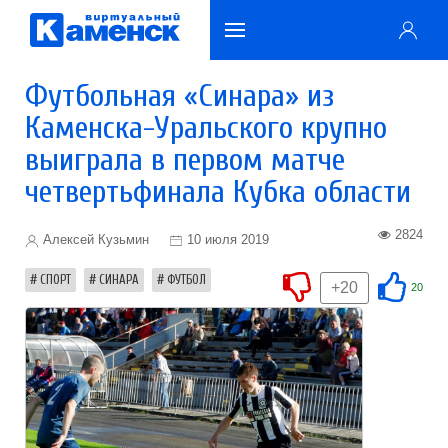
Футбольная «Синара» из
Каменска-Уральского крупно
выиграла в первом матче
четвертьфинала Кубка области
2824
Алексей Кузьмин
10 июля 2019
СПОРТ
СИНАРА
ФУТБОЛ
+20
20