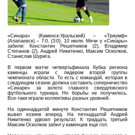
«Синара» (Каменск-Уральский) – «Триумф»
(Алапаевск) – 7:0. (3:0). 10 июля. Мячи у «Синары»
забили: Константин Решетников (2), Владимир
Степанов (2), Андрей Никитенко, Максим Осколков,
Станислав Шурига.
В первом матче четвертьфинала Кубка региона
каменцы играли с лидером второй группы
чемпионата области. То есть с командой, которая в
следующем сезоне должна составить соперничество
«Синаре» за золото главного свердловского
футбольного турнира. Но борьбы не получилось.
Все-таки играли коллективы разных уровней.
На одиннадцатой минуте Константин Решетников
вывел хозяев вперед. На пятнадцатой Андрей
Никитенко удвоил результат. К тридцать третьей
Максим Осколков забил у каменцев еще гол.