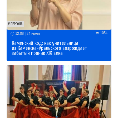
ПЕРСОНА
1054
12:08 | 24 июля
Каменский код: как учительница
из Каменска-Уральского возрождает
забытый пряник XIX века