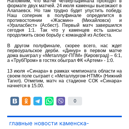
Напомним, что матчи четвертьфинала проходят в
формате двух матчей. 24 июля каменцы выезжают в
Алапаевск. Но там трудно будет упустить победу.
Наш соперник в полуфинале определится в
противостоянии «Жасмин» (Михайловск) и
«Ураласбест» (Асбест). Первый матч завершился
сегодня 1:1. Так что у каменцев есть шансы
продолжить свою борьбу с командой из Асбеста.
В другом полуфинале, скорее всего, нас ждет
первоуральское дерби. «Динур» в первом матче
дома выиграл у «Металлург-ППМ» (Кировград) – 6:1,
а «ТрубПром» в гостях обыграл ФК «Артем» - 1:0.
13 июля «Синара» в рамках чемпионата области на
своем поле сыграет с «Металлургом-НТМК» (Нижний
Тагил). Отметим, матч на стадионе СОК «Синара»
начнется в 15.00.
0
главные новости каменска-