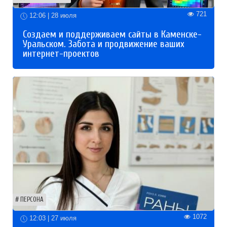
721
12:06 | 28 июля
Создаем и поддерживаем сайты в Каменске-
Уральском. Забота и продвижение ваших
интернет-проектов
ПЕРСОНА
1072
12:03 | 27 июля