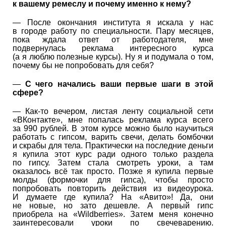
к вашему ремеслу и почему именно к нему?
— После окончания института я искала у нас
в городе работу по специальности. Пару месяцев,
пока ждала ответ от работодателя, мне
подвернулась реклама интересного курса
(а я люблю полезные курсы). Ну я и подумала о том,
почему бы не попробовать для себя?
—
С чего начались ваши первые шаги в этой
сфере?
— Как-то вечером, листая ленту социальной сети
«ВКонтакте», мне попалась реклама курса всего
за 990 рублей. В этом курсе можно было научиться
работать с гипсом, варить свечи, делать бомбочки
и скрабы для тела. Практически на последние деньги
я купила этот курс ради одного только раздела
по гипсу. Затем стала смотреть уроки, а там
оказалось всё так просто. Позже я купила первые
молды (формочки для гипса), чтобы просто
попробовать повторить действия из видеоурока.
И думаете где купила? На «Авито»! Да, они
не новые, но зато дешевле. А первый гипс
приобрела на «Wildberries». Затем меня конечно
заинтересовали уроки по свечеварению.