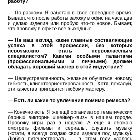
работу?
— По-разному. Я работаю в своё свободное время.
Бывает, что после работы захожу в офис на часа два
и делаю изделия или пробую что-то новое. Бывает,
что провожу в офисе все выходные.
—
На ваш взгляд, какие главные составляющие
успеха в этой профессии, без которых
невозможно стать первоклассным
специалистом? Какими особыми талантами
(профессиональными и личными)​ должен
обладать хороший мастер в этой индустрии?
— Целеустремленность, желание обучаться новому,
гибкость, клиентоориентированность. Хотя, пожалуй,
эти качества пригодятся любому мастеру.
—
Есть ли какие-то увлечения помимо ремесла?
— Конечно есть. Я же ещё организатор тематических
барных викторин «шейкер-квиз» в нашем городе.
Провожу игры раз в неделю. А ещё я обожаю
смотреть фильмы и сериалы, слушать музыку
(кстати, я всегда создаю свои изделия под музыку).
Люблю путешествовать — в этом году удалось