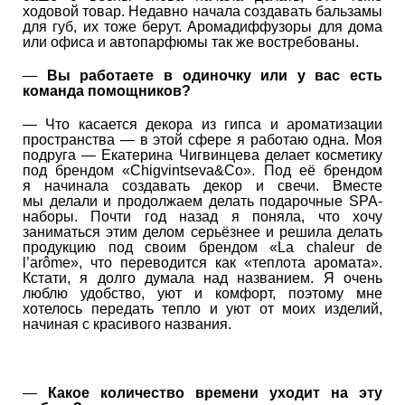
ходовой товар. Недавно начала создавать бальзамы
для губ, их тоже берут. Аромадиффузоры для дома
или офиса и автопарфюмы так же востребованы.
—
Вы работаете в одиночку или у вас есть
команда помощников?
— Что касается декора из гипса и ароматизации
пространства — в этой сфере я работаю одна. Моя
подруга — Екатерина Чигвинцева делает косметику
под брендом «Сhigvintsevа&Co». Под её брендом
я начинала создавать декор и свечи. Вместе
мы делали и продолжаем делать подарочные SPA-
наборы. Почти год назад я поняла, что хочу
заниматься этим делом серьёзнее и решила делать
продукцию под своим брендом «La chaleur de
l’arôme», что переводится как «теплота аромата».
Кстати, я долго думала над названием. Я очень
люблю удобство, уют и комфорт, поэтому мне
хотелось передать тепло и уют от моих изделий,
начиная с красивого названия.
—
Какое количество времени уходит на эту