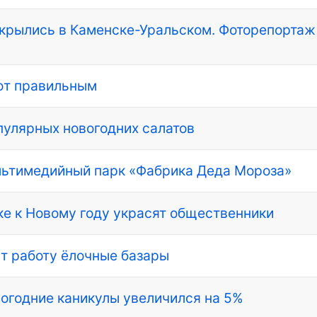
ткрылись в Каменске-Уральском. Фоторепортаж
ают правильным
пулярных новогодних салатов
ультимедийный парк «Фабрика Деда Мороза»
е к Новому году украсят общественники
т работу ёлочные базары
вогодние каникулы увеличился на 5%