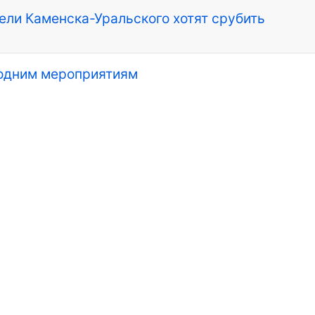
ели Каменска-Уральского хотят срубить
годним мероприятиям