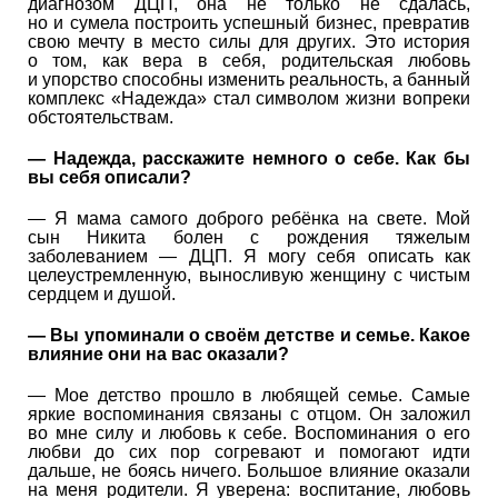
диагнозом ДЦП, она не только не сдалась,
но и сумела построить успешный бизнес, превратив
свою мечту в место силы для других. Это история
о том, как вера в себя, родительская любовь
и упорство способны изменить реальность, а банный
комплекс «Надежда» стал символом жизни вопреки
обстоятельствам.
— Надежда, расскажите немного о себе. Как бы
вы себя описали?
— Я мама самого доброго ребёнка на свете. Мой
сын Никита болен с рождения тяжелым
заболеванием — ДЦП. Я могу себя описать как
целеустремленную, выносливую женщину с чистым
сердцем и душой.
— Вы упоминали о своём детстве и семье. Какое
влияние они на вас оказали?
— Мое детство прошло в любящей семье. Самые
яркие воспоминания связаны с отцом. Он заложил
во мне силу и любовь к себе. Воспоминания о его
любви до сих пор согревают и помогают идти
дальше, не боясь ничего. Большое влияние оказали
на меня родители. Я уверена: воспитание, любовь