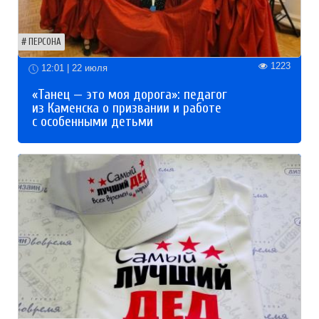
ПЕРСОНА
1223
12:01 | 22 июля
«Танец — это моя дорога»: педагог
из Каменска о призвании и работе
с особенными детьми