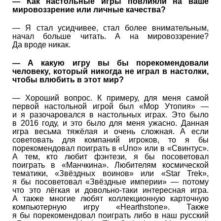
— Как настольные игры повлияли на ваше
мировоззрение или личные качества?
— Я стал усидчивее, стал более внимательным,
начал больше читать. А на мировоззрение?
Да вроде никак.
— А какую игру вы бы порекомендовали
человеку, который никогда не играл в настолки,
чтобы влюбить в этот мир?
— Хороший вопрос. К примеру, для меня самой
первой настольной игрой был «Мор Утопия» —
и я разочаровался в настольных играх. Это было
в 2016 году, и это было для меня ужасно. Данная
игра весьма тяжёлая и очень сложная. А если
советовать для компаний игроков, то я бы
порекомендовал поиграть в «Uno» или в «Свинтус».
А тем, кто любит фэнтези, я бы посоветовал
поиграть в «Манчкина». Любителям космической
тематики, «Звёздных воинов» или «Star Trek»,
я бы посоветовал «Звёздные империи» — потому
что это лёгкая и довольно-таки интересная игра.
А также многие любят коллекционную карточную
компьютерную игру «Hearthstone». Также
я бы порекомендовал поиграть либо в наш русский