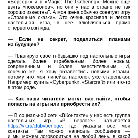
«Берсерк» и в «Magic: The Gathering». Можно ещё
взять «покемонов», но они у нас в стране не так
хорошо известны". А моя жена обычно советует игру
«Страшные сказки». Это очень красивая и лёгкая
настольная игра, в неё влюбляешься прямо
с первого взгляда.
— Если не секрет, поделиться планами
на будущее?
— Планирую своё гнёздышко под настольные игры
сделать более играбельным, более новым,
современным и более вместительным. И,
конечно же, я хочу обзавестись новыми играми,
потому что моя линейка настолок уже старенькая.
Например, купить «Cyberpunk», «Starcraft» или что-то
в этом роде.
— Как наши читатели могут вас найти, чтобы
попасть на игры или приобрести их?
— В социальной сети «ВКонтакте» у нас есть группа
настольных игр «В берлоге» называется
https://vk.ru/clubvberloge
, где указаны все мои
контакты. Там можно написать сообщение —
и мы можем договориться на любой день, в какой