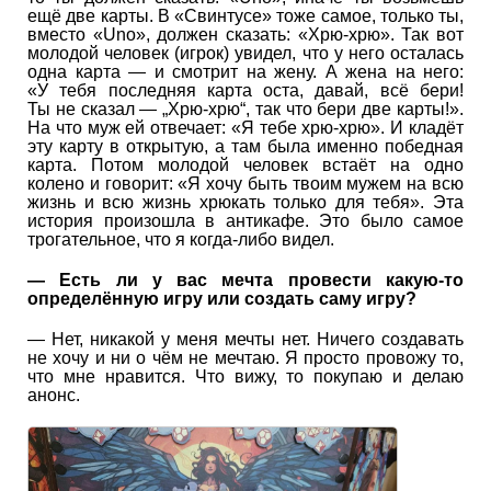
ещё две карты. В «Свинтусе» тоже самое, только ты,
вместо «Uno», должен сказать: «Хрю-хрю». Так вот
молодой человек (игрок) увидел, что у него осталась
одна карта — и смотрит на жену. А жена на него:
«У тебя последняя карта оста, давай, всё бери!
Ты не сказал — „Хрю-хрю“, так что бери две карты!».
На что муж ей отвечает: «Я тебе хрю-хрю». И кладёт
эту карту в открытую, а там была именно победная
карта. Потом молодой человек встаёт на одно
колено и говорит: «Я хочу быть твоим мужем на всю
жизнь и всю жизнь хрюкать только для тебя». Эта
история произошла в антикафе. Это было самое
трогательное, что я когда-либо видел.
— Есть ли у вас мечта провести какую-то
определённую игру или создать саму игру?
— Нет, никакой у меня мечты нет. Ничего создавать
не хочу и ни о чём не мечтаю. Я просто провожу то,
что мне нравится. Что вижу, то покупаю и делаю
анонс.