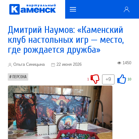
Дмитрий Наумов: «Каменский
клуб настольных игр — место,
где рождается дружба»
1450
Ольга Синицына
22 июня 2026
ПЕРСОНА
+9
1
10