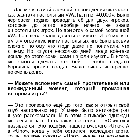
— Для меня самой сложной в проведении оказалась
как раз-таки настольный «Warhammer 40.000». Было
чертовски трудно проводить её для двух игроков,
которые до этого вообще ничего не знали
о настольных играх. Но при этом о самой вселенной
«Warhammer» знали довольно много. И объяснять
им эту огромную книгу настольных игр было весьма
сложно, потому что люди даже не понимали, что
к чему. Но, спустя несколько дней, люди всё-таки
дошли до этого сами, сами начали изучать. В итоге,
мы смогли сделать этот бой — чтобы солдаты
боролись против солдат. Было очень интересно,
но очень долго.
— Можете вспомнить самый трогательный или
неожиданный момент, который произошёл
во время игры?
— Это произошло ещё до того, как я открыл свой
клуб настольных игр. У меня было антикафе (как
я уже рассказывал). И в этом антикафе однажды
мы сели играть. Есть такая настолка — «Свинтус»
называется. Это подобие нашего русского «Uno». А
в «Uno», когда у тебя остаётся последняя карта,
то ты должен сказать: «Uno», иначе ты возьмёшь