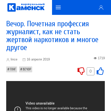
Вечор. Почетная профессия
журналист, как не стать
жертвой наркотиков и многое
другое
1719
lince
16 апреля 2019
ГОНГ
ВЕЧОР
0