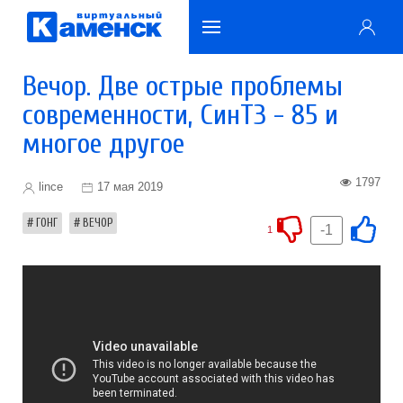
Вечор. Две острые проблемы
современности, СинТЗ - 85 и
многое другое
1797
lince
17 мая 2019
ГОНГ
ВЕЧОР
-1
1