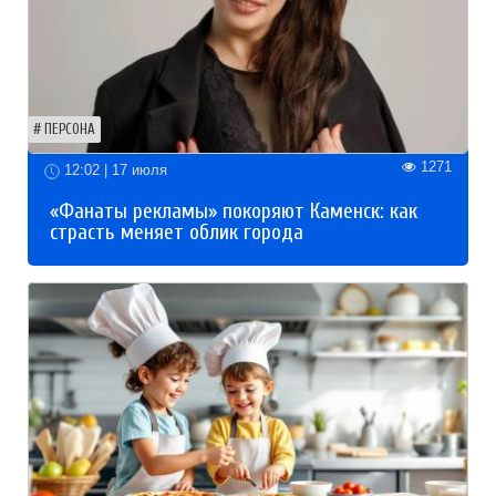
ПЕРСОНА
1271
12:02 | 17 июля
«Фанаты рекламы» покоряют Каменск: как
страсть меняет облик города