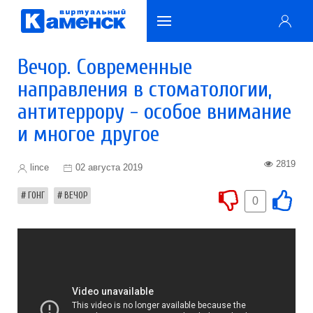
Вечор. Современные
направления в стоматологии,
антитеррору - особое внимание
и многое другое
2819
lince
02 августа 2019
ГОНГ
ВЕЧОР
0