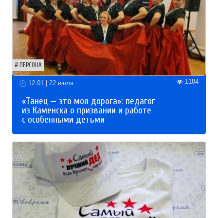
ПЕРСОНА
1184
12:01 | 22 июля
«Танец — это моя дорога»: педагог
из Каменска о призвании и работе
с особенными детьми