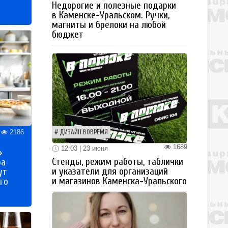
Недорогие и полезные подарки
в Каменске-Уральском. Ручки,
магниты и брелоки на любой
бюджет
2186
ДИЗАЙН ВОВРЕМЯ
1689
12:03 | 23 июня
»
Стенды, режим работы, таблички
ра
и указатели для организаций
ут
и магазинов Каменска-Уральского
го