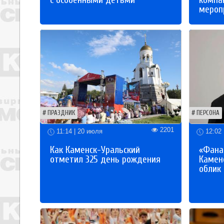
с особенными детьми
компа
мероп
ПРАЗДНИК
ПЕРСОНА
2201
11:14 | 20 июля
12:02 
Как Каменск-Уральский
«Фана
отметил 325 день рождения
Каменс
облик