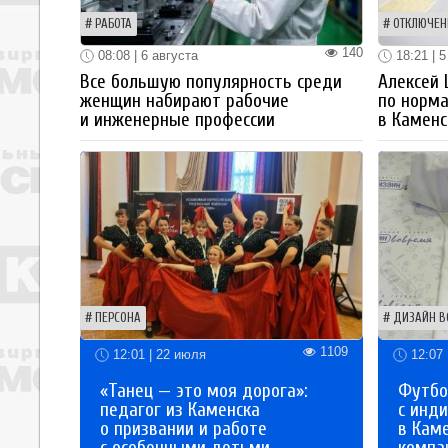
РАБОТА
ОТКЛЮЧЕН
140
08:08 | 6 августа
18:21 | 5
Все большую популярность среди
Алексей
женщин набирают рабочие
по норм
и инженерные профессии
в Каменс
ПЕРСОНА
ДИЗАЙН В
1109
12:01 | 22 июля
12:07 
«Танец — это моя дорога»:
Футбо
педагог из Каменска
с инд
о призвании и работе
в Кам