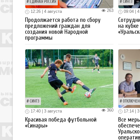
ЕДИНАЯ РОССИЯ
СИНТЗ
263
12:26 | 4 августа
09:04 | 4
Продолжается работа по сбору
Сотрудн
предложений граждан для
на кубке
создания новой Народной
«Уральск
программы
СИНТЗ
ОТКЛЮЧЕН
360
17:40 | 3 августа
17:14 | 3
Красивая победа футбольной
Все мер
«Синары»
обеспече
Уральско
операти