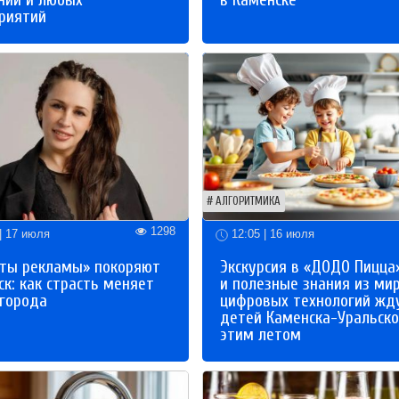
ний и любых
в Каменске
риятий
АЛГОРИТМИКА
1298
| 17 июля
12:05 | 16 июля
ты рекламы» покоряют
Экскурсия в «ДОДО Пицца
к: как страсть меняет
и полезные знания из ми
 города
цифровых технологий жд
детей Каменска-Уральско
этим летом