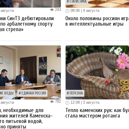
СТАТИСТИКА
243
 августа
08:06 | 4 августа
ики СинТЗ дебютировали
Около половины россиян иг
 по арбалетному спорту
в интеллектуальные игры
ая стрела»
ИЕ ВОДЫ
ЕДИНАЯ РОССИЯ
ПЕРСОНА
782
 августа
12:08 | 3 августа
ы, необходимые для
Тепло каменских рук: как бу
ния жителей Каменска-
стала мастером ротанга
го питьевой водой,
вно приняты