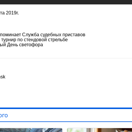
а 2019г.
апоминает Служба судебных приставов
турнир по стендовой стрельбе
ый День светофора
nsk
ого