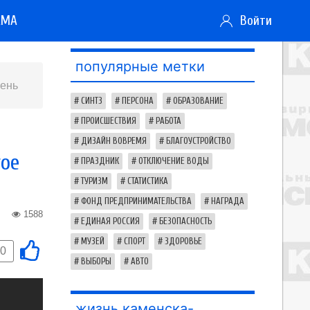
АМА
Войти
популярные метки
День
СИНТЗ
ПЕРСОНА
ОБРАЗОВАНИЕ
ПРОИСШЕСТВИЯ
РАБОТА
ДИЗАЙН ВОВРЕМЯ
БЛАГОУСТРОЙСТВО
гое
ПРАЗДНИК
ОТКЛЮЧЕНИЕ ВОДЫ
ТУРИЗМ
СТАТИСТИКА
ФОНД ПРЕДПРИНИМАТЕЛЬСТВА
НАГРАДА
1588
ЕДИНАЯ РОССИЯ
БЕЗОПАСНОСТЬ
МУЗЕЙ
СПОРТ
ЗДОРОВЬЕ
0
ВЫБОРЫ
АВТО
жизнь каменска-