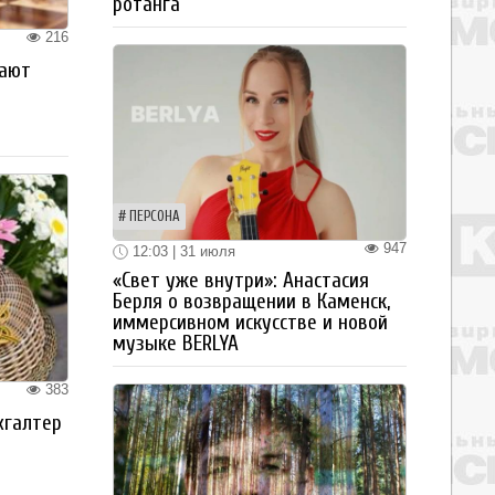
ротанга
216
рают
ПЕРСОНА
947
12:03 | 31 июля
«Свет уже внутри»: Анастасия
Берля о возвращении в Каменск,
иммерсивном искусстве и новой
музыке BERLYA
383
хгалтер