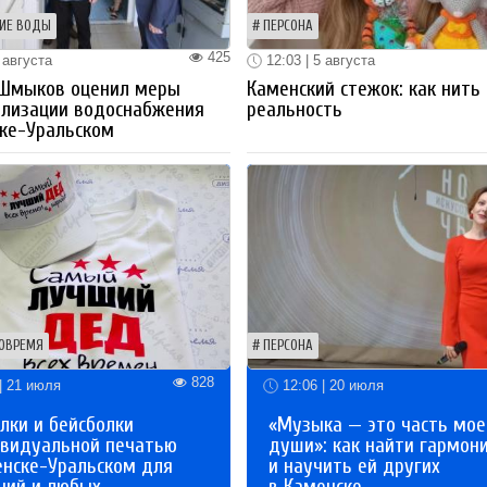
ИЕ ВОДЫ
ПЕРСОНА
425
 августа
12:03 | 5 августа
 Шмыков оценил меры
Каменский стежок: как нить
ализации водоснабжения
реальность
ке-Уральском
ОВРЕМЯ
ПЕРСОНА
828
| 21 июля
12:06 | 20 июля
лки и бейсболки
«Музыка — это часть мое
ивидуальной печатью
души»: как найти гармон
енске-Уральском для
и научить ей других