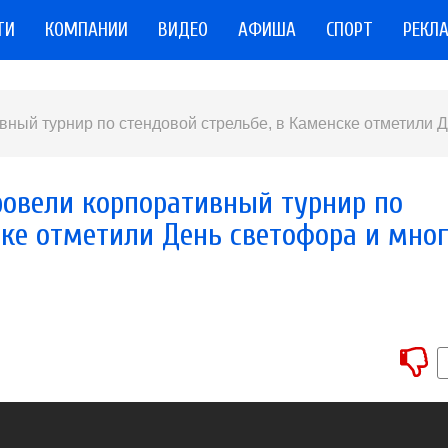
ТИ
КОМПАНИИ
ВИДЕО
АФИША
СПОРТ
РЕКЛ
вный турнир по стендовой стрельбе, в Каменске отметили 
ровели корпоративный турнир по
ске отметили День светофора и мно