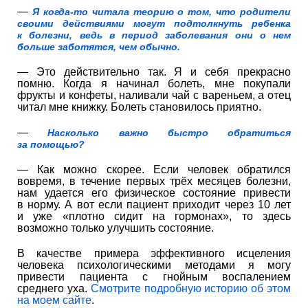
—
Я
когда
-то
читала теорию о том
,
что
родители
своими действиями могут подтолкнуть ребенка
к болезни, ведь в период заболевания
он
и
о нем
больше забот
я
тся
, чем обычно
.
— Это действительно так. Я и себя прекрасно
помню. Когда я начинал болеть, мне покупали
фрукты и конфеты, наливали чай с вареньем, а отец
читал мне книжку. Болеть становилось приятно.
—
Насколько важно быстро обратиться
за помощью?
— Как можно скорее. Если человек обратился
вовремя, в течение первых трёх месяцев болезни,
нам удается его физическое состояние привести
в норму. А вот если пациент приходит через 10 лет
и уже «плотно сидит на гормонах», то здесь
возможно только улучшить состояние.
В качестве примера эффективного исцеления
человека психологическими методами я могу
привести пациента с гнойным воспалением
среднего уха.
Смотрите подробную историю об этом
на моем сайте
.