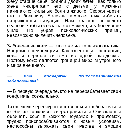
жену старше себя, родили двоих детей. Как только
жена «напрягает» его с детьми, у мужчины
начинаются сильные боли в животе. Скорая увозит
его в больницу. Болезнь помогает ему избегать
напряженной ситуации. Нам хватило несколько
сеансов, чтобы осознать этот момент, и заболевание
ушло. Не убрав психологических причин,
невозможно вылечить человека.
Заболевание кожи — это тоже часто психосоматика.
Например, нейродермит. Как известно из гистологии,
кожа и нервная система из одной эктодермы.
Поэтому кожа является границей мира внутреннего
и мира внешнего.
—
Кто подвержен психосоматическим
заболеваниям?
— В первую очередь те, кто не перерабатывает свои
конфликты сознательно.
Такие люди чересчур ответственны и требовательны
к себе, честолюбивы, сверх правильны. Они склонны
обвинять себя в каких-то неудачах и проблемах,
трудно приспосабливаются к новым условиям,
неспособны выражать свои чувства и эмоции