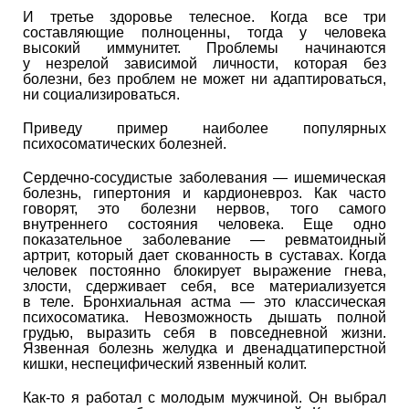
И третье здоровье телесное. Когда все три
составляющие полноценны, тогда у человека
высокий иммунитет. Проблемы начинаются
у незрелой зависимой личности, которая без
болезни, без проблем не может ни адаптироваться,
ни социализироваться.
Приведу пример наиболее популярных
психосоматических болезней.
Сердечно-сосудистые заболевания — ишемическая
болезнь, гипертония и кардионевроз. Как часто
говорят, это болезни нервов, того самого
внутреннего состояния человека. Еще одно
показательное заболевание — ревматоидный
артрит, который дает скованность в суставах. Когда
человек постоянно блокирует выражение гнева,
злости, сдерживает себя, все материализуется
в теле. Бронхиальная астма — это классическая
психосоматика. Невозможность дышать полной
грудью, выразить себя в повседневной жизни.
Язвенная болезнь желудка и двенадцатиперстной
кишки, неспецифический язвенный колит.
Как-то я работал с молодым мужчиной. Он выбрал