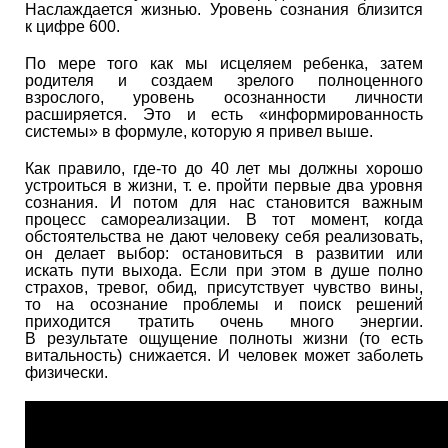
Наслаждается жизнью. Уровень сознания близится
к цифре 600.
По мере того как мы исцеляем ребенка, затем
родителя и создаем зрелого полноценного
взрослого, уровень осознанности личности
расширяется. Это и есть «информированность
системы» в формуле, которую я привел выше.
Как правило, где-то до 40 лет мы должны хорошо
устроиться в жизни,
т. е.
пройти первые два уровня
сознания. И потом для нас становится важным
процесс самореализации. В тот момент, когда
обстоятельства не дают человеку себя реализовать,
он делает выбор: остановиться в развитии или
искать пути выхода. Если при этом в душе полно
страхов, тревог, обид, присутствует чувство вины,
то на осознание проблемы и поиск решений
приходится тратить очень много энергии.
В результате ощущение полноты жизни (то есть
витальность) снижается. И человек может заболеть
физически.