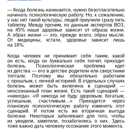
— Когда болезнь начинается, нужно безотлагательно
начинать психологическую работу. Но, к сожалению,
у нас нет такой культуры, людей приучили сразу пить
таблетку. Между прочим, по данным экспертов ВОЗ,
на 45% наше здоровье зависит от образа жизни.
А образ жизни — это, прежде всего, образ мысли.
От медицины, кстати, здоровье зависит лишь
на 18%.
Когда человек не принимает себя таким, какой
он есть, когда он буквально себя топчет, приходит
болезнь. Психологическая проблема идет
из детства — его в детстве родители или сверстники
топтали. Поэтому мы обязательно работаем
с прошлым, с личной историей. В отдельных случаях
болезнь может быть включена в сценарий —
неосознанный план жизни. Есть такой сценарий —
«никогда». «Я никогда не буду здоровым, богатым,
успешным, счастливым…» Приходится через
плановую психологическую работу изменять этот
сценарий. И потом есть же вторичная выгода
болезни. Некоторые заболевают для того, чтобы
их увидели, заметили, позаботились о них. Здесь
тоже важно дать человеку осознание этого момента.