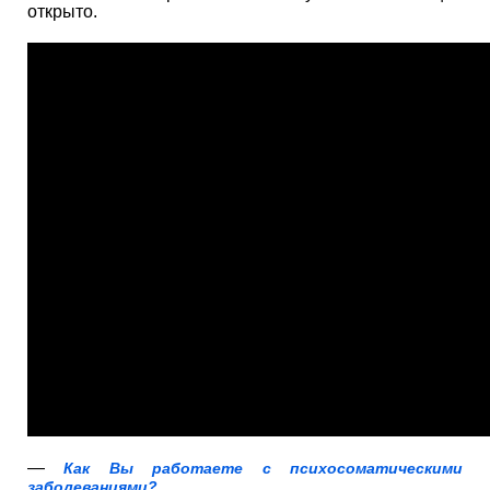
открыто.
—
Как Вы работаете с психосоматическими
заболеваниями?