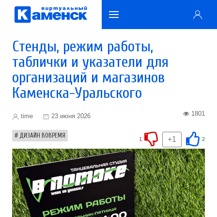
Стенды, режим работы,
таблички и указатели для
организаций и магазинов
Каменска-Уральского
1801
time
23 июня 2026
ДИЗАЙН ВОВРЕМЯ
+1
1
2