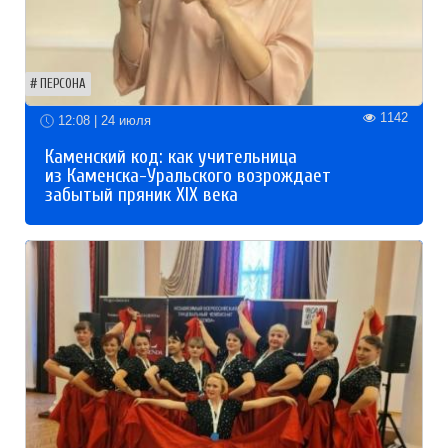
ПЕРСОНА
1142
12:08 | 24 июля
Каменский код: как учительница
из Каменска-Уральского возрождает
забытый пряник XIX века