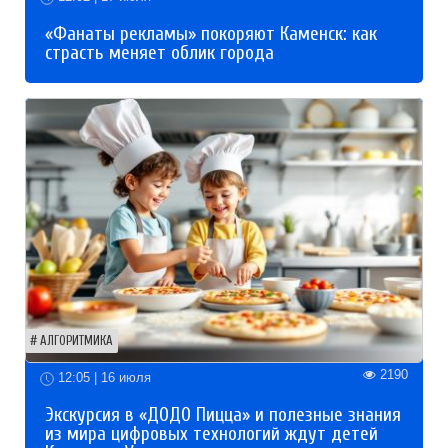
«Фанаты рекламы» покоряют Каменск: как
страсть меняет облик города
АЛГОРИТМИКА
2190
12:05 | 16 июля
Экскурсия в «ДОДО Пицца» и полезные знания
из мира цифровых технологий ждут детей