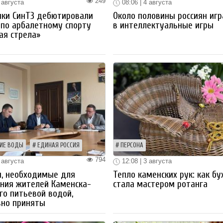
249
 августа
08:06 | 4 августа
ики СинТЗ дебютировали
Около половины россиян иг
 по арбалетному спорту
в интеллектуальные игры
ая стрела»
ИЕ ВОДЫ
ЕДИНАЯ РОССИЯ
ПЕРСОНА
794
 августа
12:08 | 3 августа
ы, необходимые для
Тепло каменских рук: как бу
ния жителей Каменска-
стала мастером ротанга
го питьевой водой,
вно приняты