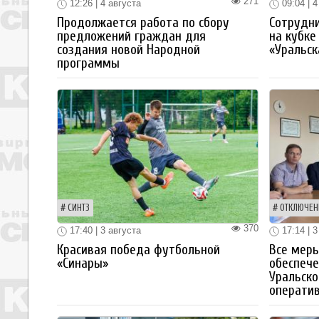
271
12:26 | 4 августа
09:04 | 4
Продолжается работа по сбору
Сотрудн
предложений граждан для
на кубке
создания новой Народной
«Уральск
программы
СИНТЗ
ОТКЛЮЧЕН
370
17:40 | 3 августа
17:14 | 3
Красивая победа футбольной
Все мер
«Синары»
обеспече
Уральско
операти