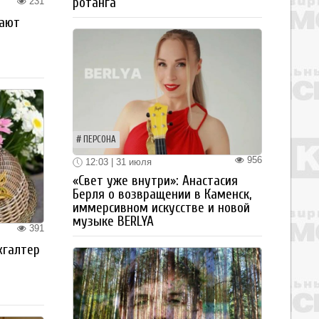
ротанга
231
рают
ПЕРСОНА
956
12:03 | 31 июля
«Свет уже внутри»: Анастасия
Берля о возвращении в Каменск,
иммерсивном искусстве и новой
музыке BERLYA
391
хгалтер