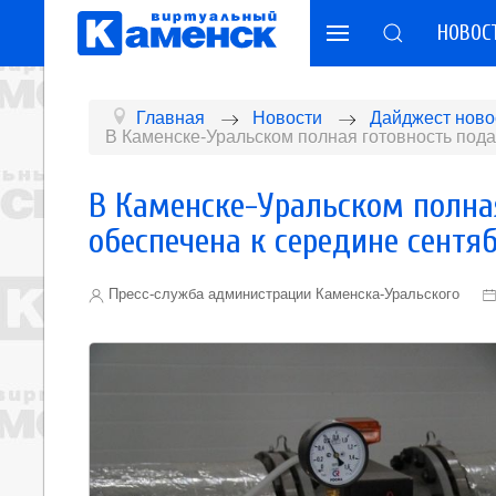
НОВОС
Главная
Новости
Дайджест ново
В Каменске-Уральском полная готовность пода
В Каменске-Уральском полна
обеспечена к середине сентя
Пресс-служба администрации Каменска-Уральского