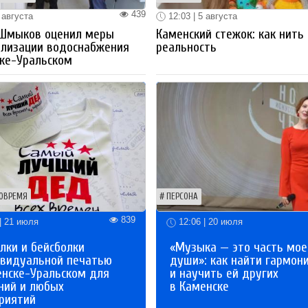
439
 августа
12:03 | 5 августа
 Шмыков оценил меры
Каменский стежок: как нить
ализации водоснабжения
реальность
ке-Уральском
ОВРЕМЯ
ПЕРСОНА
839
| 21 июля
12:06 | 20 июля
лки и бейсболки
«Музыка — это часть мое
ивидуальной печатью
души»: как найти гармон
енске-Уральском для
и научить ей других
ний и любых
в Каменске
риятий