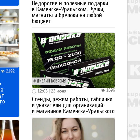
Недорогие и полезные подарки
в Каменске-Уральском. Ручки,
магниты и брелоки на любой
бюджет
2192
ДИЗАЙН ВОВРЕМЯ
»
ра
1696
12:03 | 23 июня
ут
Стенды, режим работы, таблички
го
и указатели для организаций
и магазинов Каменска-Уральского