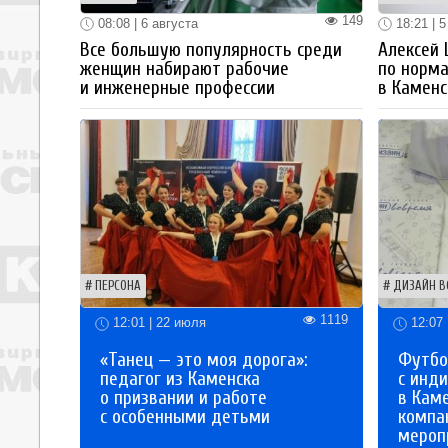
149
08:08 | 6 августа
18:21 | 5
Все большую популярность среди
Алексей
женщин набирают рабочие
по норм
и инженерные профессии
в Каменс
ПЕРСОНА
ДИЗАЙН В
1119
12:01 | 22 июля
12:07 
«Танец — это моя дорога»:
Футбо
педагог из Каменска
с инд
о призвании и работе
в Кам
с особенными детьми
компа
мероп