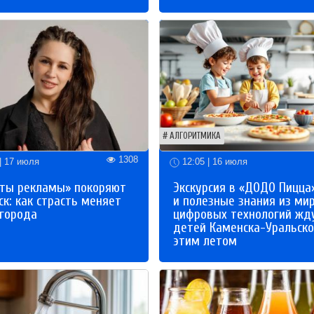
АЛГОРИТМИКА
1308
| 17 июля
12:05 | 16 июля
ты рекламы» покоряют
Экскурсия в «ДОДО Пицца
к: как страсть меняет
и полезные знания из ми
 города
цифровых технологий жд
детей Каменска-Уральско
этим летом