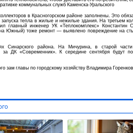
перативке коммунальных служб Каменска-Уральского
 коллекторов в Красногорском районе заполнены. Это обяз
я запуска тепла в жилые и нежилые здания. На третьем ко
ил главный инженер УК «Теплокомплекс» Константин С
 на Южный) тоже ремонт — выявлено повреждение на ст
х Синарского района. На Мичурина, в старой части
е за ДК «Современник». К середине сентября будут по
ого зам главы по городскому хозяйству Владимира Горенков
ого