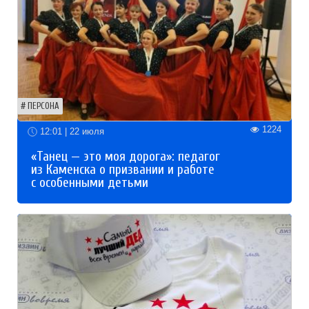
ПЕРСОНА
1224
12:01 | 22 июля
«Танец — это моя дорога»: педагог
из Каменска о призвании и работе
с особенными детьми