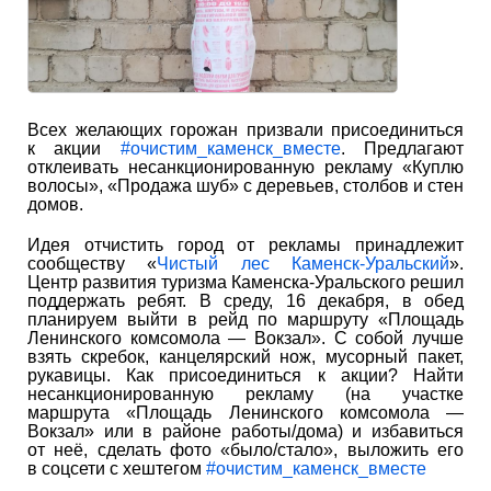
Всех желающих горожан призвали присоединиться
к акции
#очистим_каменск_вместе
. Предлагают
отклеивать несанкционированную рекламу «Куплю
волосы», «Продажа шуб» с деревьев, столбов и стен
домов.
Идея отчистить город от рекламы принадлежит
сообществу «
Чистый лес Каменск-Уральский
».
Центр развития туризма Каменска-Уральского решил
поддержать ребят. В среду, 16 декабря, в обед
планируем выйти в рейд по маршруту «Площадь
Ленинского комсомола — Вокзал». С собой лучше
взять скребок, канцелярский нож, мусорный пакет,
рукавицы. Как присоединиться к акции? Найти
несанкционированную рекламу (на участке
маршрута «Площадь Ленинского комсомола —
Вокзал» или в районе работы/дома) и избавиться
от неё, сделать фото «было/стало», выложить его
в соцсети с хештегом
#очистим_каменск_вместе