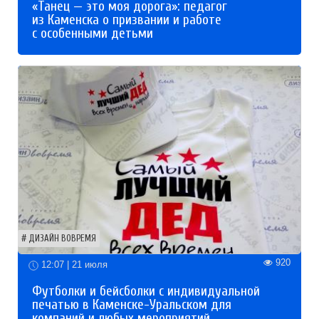
«Танец — это моя дорога»: педагог
из Каменска о призвании и работе
с особенными детьми
ДИЗАЙН ВОВРЕМЯ
920
12:07 | 21 июля
Футболки и бейсболки с индивидуальной
печатью в Каменске-Уральском для
компаний и любых мероприятий